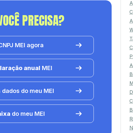
A
C
VOCÊ PRECISA?
A
W
T
NPJ MEI agora
C
P
A
laração anual
MEI
B
M
 dados do meu MEI
D
C
B
aixa
do meu MEI
R
N