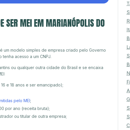
T
S
E SER MEI EM MARIANÓPOLIS DO
R
I
B
L
 é um modelo simples de empresa criado pelo Governo
S
o tenha acesso a um CNPJ.
B
tins ou qualquer outra cidade do Brasil e se encaixa
N
EI:
F
e 16 e 18 anos e ser emancipado);
A
G
mitidas pelo MEI
;
S
0 por ano (receita bruta);
S
trador ou titular de outra empresa;
C