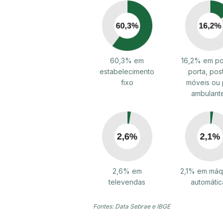
60,3% em
16,2% em po
estabelecimento
porta, pos
fixo
móveis ou 
ambulant
2,6% em
2,1% em máq
televendas
automátic
Fontes: Data Sebrae e IBGE