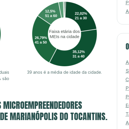
P
A
O
A
S
duais
39 anos é a média de idade da cidade.
% são
C
P
P
S MICROEMPREENDEDORES
E
E DE MARIANÓPOLIS DO TOCANTINS.
T
A