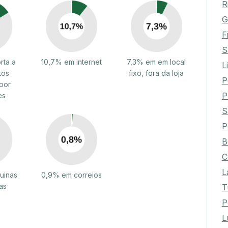
R
G
F
S
rta a
10,7% em internet
7,3% em em local
L
tos
fixo, fora da loja
P
por
P
es
S
P
B
C
L
uinas
0,9% em correios
as
T
P
L