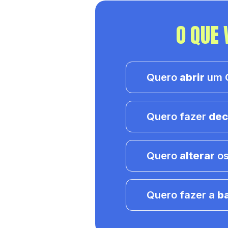
O QUE 
Quero
abrir
um C
Quero fazer
dec
Quero
alterar
os
Quero fazer a
b