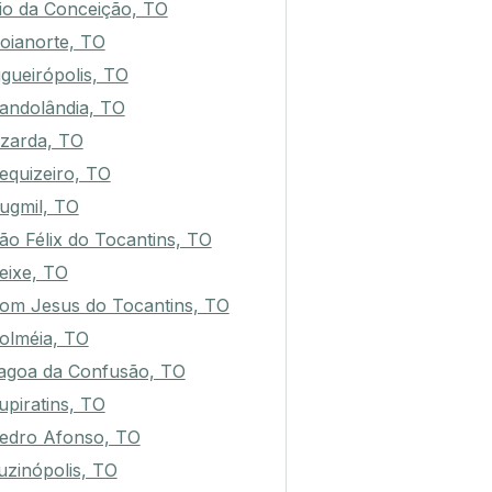
io da Conceição, TO
oianorte, TO
igueirópolis, TO
andolândia, TO
izarda, TO
equizeiro, TO
ugmil, TO
ão Félix do Tocantins, TO
eixe, TO
om Jesus do Tocantins, TO
olméia, TO
agoa da Confusão, TO
upiratins, TO
edro Afonso, TO
uzinópolis, TO