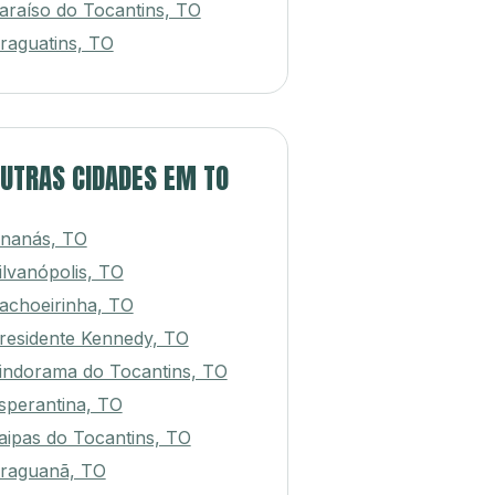
araíso do Tocantins, TO
raguatins, TO
UTRAS CIDADES EM TO
nanás, TO
ilvanópolis, TO
achoeirinha, TO
residente Kennedy, TO
indorama do Tocantins, TO
sperantina, TO
aipas do Tocantins, TO
raguanã, TO