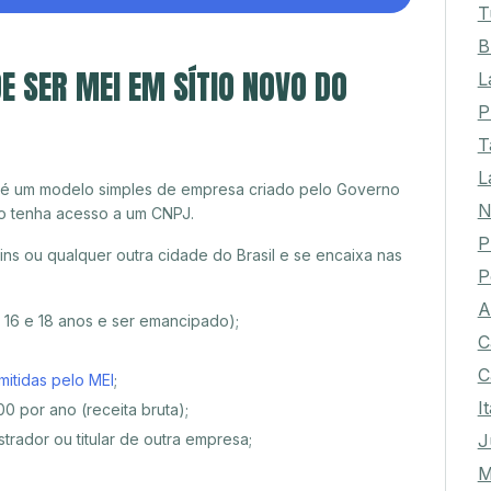
T
B
E SER MEI EM SÍTIO NOVO DO
L
P
T
L
 é um modelo simples de empresa criado pelo Governo
N
o tenha acesso a um CNPJ.
P
ns ou qualquer outra cidade do Brasil e se encaixa nas
P
A
e 16 e 18 anos e ser emancipado);
C
C
mitidas pelo MEI
;
I
0 por ano (receita bruta);
J
trador ou titular de outra empresa;
M