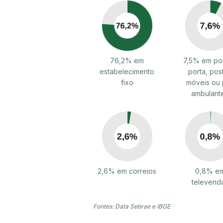
76,2% em
7,5% em por
estabelecimento
porta, pos
fixo
móveis ou 
ambulant
2,6% em correios
0,8% e
televend
Fontes: Data Sebrae e IBGE