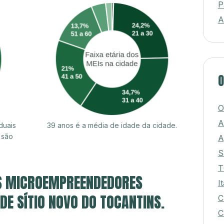
P
A
O
O
A
duais
39 anos é a média de idade da cidade.
 são
A
S
T
S MICROEMPREENDEDORES
I
 DE SÍTIO NOVO DO TOCANTINS.
C
C