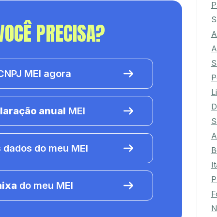
P
S
VOCÊ PRECISA?
A
A
S
NPJ MEI agora
P
L
D
laração anual
MEI
S
A
 dados do meu MEI
B
I
P
aixa
do meu MEI
F
N