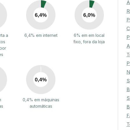
A
R
P
C
ta a
6,4% em internet
6% em em local
P
tos
fixo, fora da loja
A
por
T
es
P
N
S
B
S
m
0,4% em máquinas
as
automáticas
B
F
T