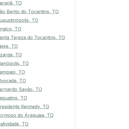
aranã, TO
ão Bento do Tocantins, TO
ugustinópolis, TO
ngico, TO
anta Tereza do Tocantins, TO
eixe, TO
izarda, TO
ianópolis, TO
ampaio, TO
lvorada, TO
ernardo Sayão, TO
taguatins, TO
residente Kennedy, TO
ormoso do Araguaia, TO
atividade, TO