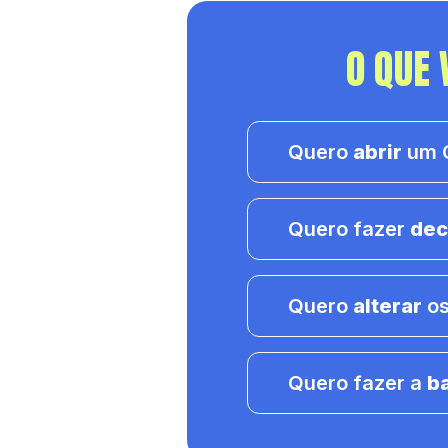
O QUE 
Quero
abrir
um C
Quero fazer
dec
Quero
alterar
os
Quero fazer a
b