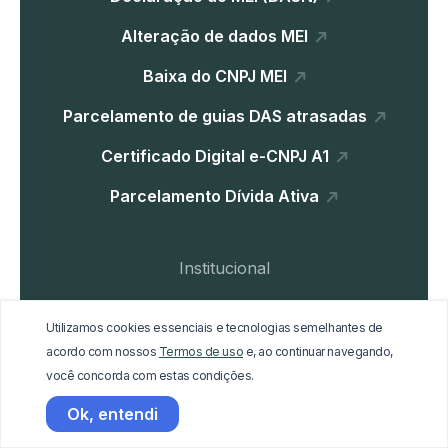
Alteração de dados MEI
Baixa do CNPJ MEI
Parcelamento de guias DAS atrasadas
Certificado Digital e-CNPJ A1
Parcelamento Dívida Ativa
Institucional
Home
Utilizamos cookies essenciais e tecnologias semelhantes de
Blog
acordo com nossos
Termos de uso
e, ao continuar navegando,
você concorda com estas condições.
Materiais Gratuitos
Ok, entendi
Trabalhe Conosco