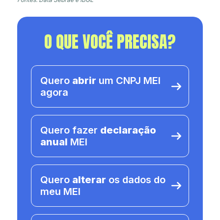
O QUE VOCÊ PRECISA?
Quero
abrir
um CNPJ MEI
agora
Quero fazer
declaração
anual
MEI
Quero
alterar
os dados do
meu MEI