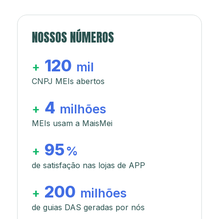
NOSSOS NÚMEROS
120
+
mil
CNPJ MEIs abertos
4
+
milhões
MEIs usam a MaisMei
95
+
%
de satisfação nas lojas de APP
200
+
milhões
de guias DAS geradas por nós