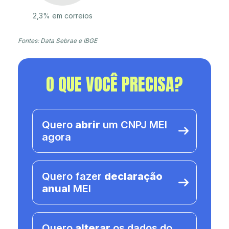
2,3% em correios
Fontes: Data Sebrae e IBGE
O QUE VOCÊ PRECISA?
Quero
abrir
um CNPJ MEI
agora
Quero fazer
declaração
anual
MEI
Quero
alterar
os dados do