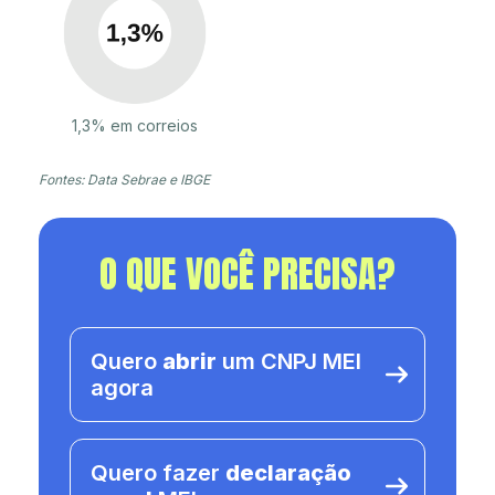
1,3% em correios
Fontes: Data Sebrae e IBGE
O QUE VOCÊ PRECISA?
Quero
abrir
um CNPJ MEI
agora
Quero fazer
declaração