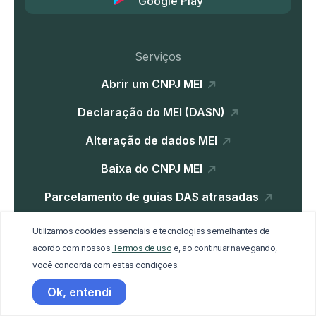
Google Play
Serviços
Abrir um CNPJ MEI
Declaração do MEI (DASN)
Alteração de dados MEI
Baixa do CNPJ MEI
Parcelamento de guias DAS atrasadas
Certificado Digital e-CNPJ A1
Utilizamos cookies essenciais e tecnologias semelhantes de
acordo com nossos
Termos de uso
e, ao continuar navegando,
Parcelamento Dívida Ativa
você concorda com estas condições.
Ok, entendi
Institucional