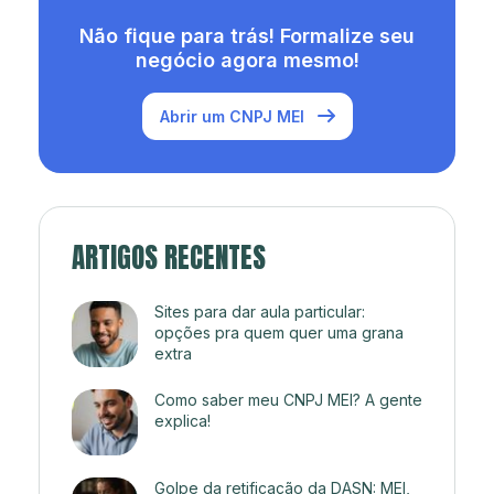
Não fique para trás! Formalize seu
negócio agora mesmo!
Abrir um CNPJ MEI
ARTIGOS RECENTES
Sites para dar aula particular:
opções pra quem quer uma grana
extra
Como saber meu CNPJ MEI? A gente
explica!
Golpe da retificação da DASN: MEI,