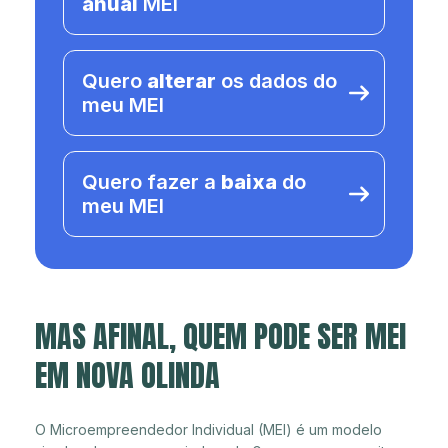
anual
MEI
Quero
alterar
os dados do
meu MEI
Quero fazer a
baixa
do
meu MEI
MAS AFINAL, QUEM PODE SER MEI
EM NOVA OLINDA
O Microempreendedor Individual (MEI) é um modelo