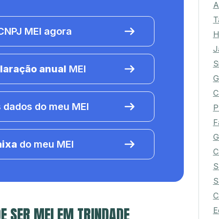
A
T
NPJ MEI agora
H
J
S
laração anual
MEI
G
C
 dados do meu MEI
P
F
G
aixa
do meu MEI
C
S
S
C
E SER MEI EM TRINDADE
E