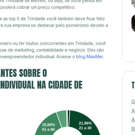
em Trindade se elevem, ou seja, se você pensa em
á poderá cobrar um preço competitivo.
re as top 5 de Trindade você também deve ficar feliz
a sua empresa se destacar pelo pioneirismo devido a
neiro ou ter muitos concorrentes em Trindade, você
cas de marketing, contabilidade e negócio. Eles são
croempreendedor individual. Acesse o
blog MaisMei
.
NTES SOBRE O
DIVIDUAL NA CIDADE DE
T
G
A
A
R