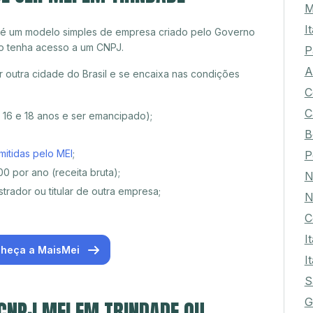
M
I
 é um modelo simples de empresa criado pelo Governo
o tenha acesso a um CNPJ.
P
A
outra cidade do Brasil e se encaixa nas condições
C
C
e 16 e 18 anos e ser emancipado);
B
mitidas pelo MEI
;
P
0 por ano (receita bruta);
N
trador ou titular de outra empresa;
N
C
I
heça a MaisMei
I
S
G
 CNPJ MEI EM TRINDADE OU