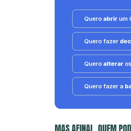
Quero
abrir
um C
Quero fazer
dec
Quero
alterar
os
Quero fazer a
b
MAS AFINAL, QUEM POD