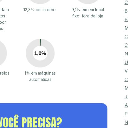
C
rta a
12,3% em internet
9,1% em em local
B
tos
fixo, fora da loja
B
por
M
es
C
C
N
U
V
reios
1% em máquinas
C
automáticas
M
J
A
P
VOCÊ PRECISA?
N