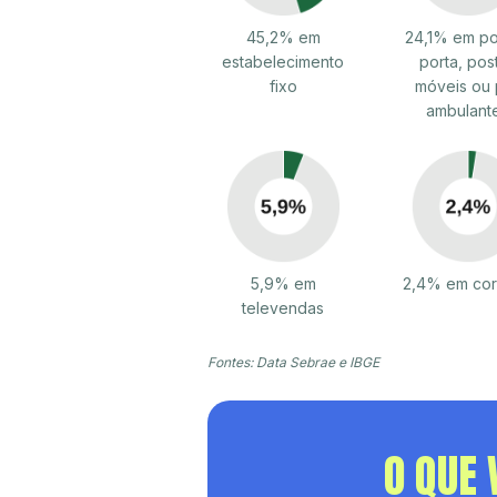
45,2% em
24,1% em po
estabelecimento
porta, pos
fixo
móveis ou 
ambulant
5,9% em
2,4% em cor
televendas
Fontes: Data Sebrae e IBGE
O QUE 