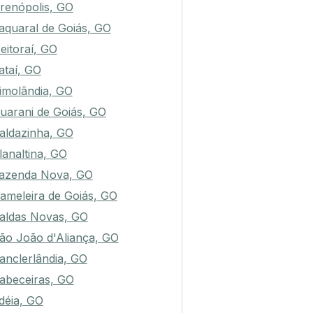
renópolis, GO
aquaral de Goiás, GO
eitoraí, GO
ataí, GO
imolândia, GO
uarani de Goiás, GO
aldazinha, GO
lanaltina, GO
azenda Nova, GO
ameleira de Goiás, GO
aldas Novas, GO
ão João d'Aliança, GO
anclerlândia, GO
abeceiras, GO
déia, GO