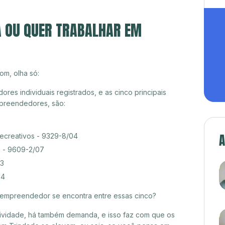
A OU QUER TRABALHAR EM
om, olha só:
es individuais registrados, e as cinco principais
preendedores, são:
A
recreativos - 9329-8/04
s - 9609-2/07
03
04
croempreendedor se encontra entre essas cinco?
itividade, há também demanda, e isso faz com que os