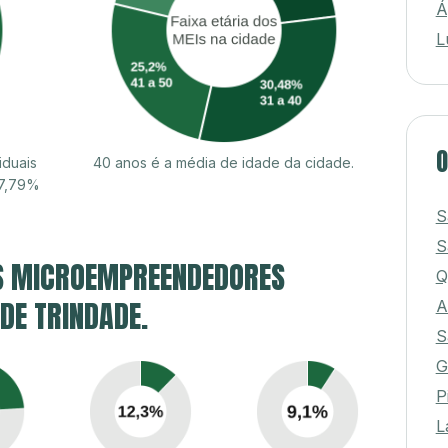
Á
L
O
iduais
40 anos é a média de idade da cidade.
57,79%
S
S
S MICROEMPREENDEDORES
Q
 DE TRINDADE.
A
S
G
P
L