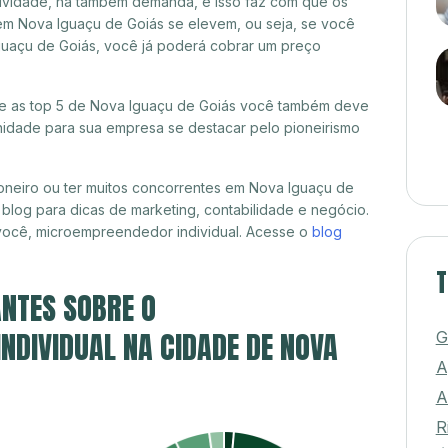
itividade, há também demanda, e isso faz com que os
em Nova Iguaçu de Goiás se elevem, ou seja, se você
guaçu de Goiás, você já poderá cobrar um preço
tre as top 5 de Nova Iguaçu de Goiás você também deve
unidade para sua empresa se destacar pelo pioneirismo
oneiro ou ter muitos concorrentes em Nova Iguaçu de
blog para dicas de marketing, contabilidade e negócio.
 você, microempreendedor individual. Acesse o
blog
T
NTES SOBRE O
DIVIDUAL NA CIDADE DE NOVA
G
A
A
R