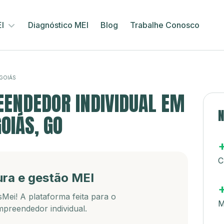
EI
Diagnóstico MEI
Blog
Trabalhe Conosco
GOIÁS
ENDEDOR INDIVIDUAL EM
N
OIÁS, GO
C
ura e gestão MEI
Mei! A plataforma feita para o
M
preendedor individual.