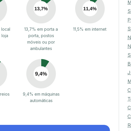
M
S
P
S
local
13,7% em porta a
11,5% em internet
 loja
porta, postos
N
móveis ou por
N
ambulantes
S
B
J
M
C
reios
9,4% em máquinas
T
automáticas
C
C
R