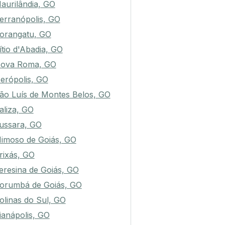
aurilândia, GO
erranópolis, GO
orangatu, GO
ítio d'Abadia, GO
ova Roma, GO
erópolis, GO
ão Luís de Montes Belos, GO
aliza, GO
ussara, GO
imoso de Goiás, GO
rixás, GO
eresina de Goiás, GO
orumbá de Goiás, GO
olinas do Sul, GO
ianápolis, GO