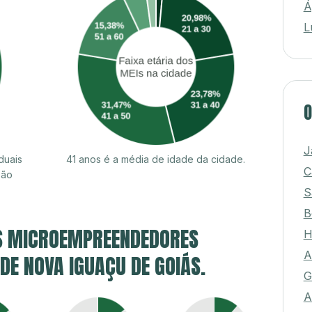
Á
L
O
J
duais
41 anos é a média de idade da cidade.
C
são
S
B
S MICROEMPREENDEDORES
H
A
 DE NOVA IGUAÇU DE GOIÁS.
G
A