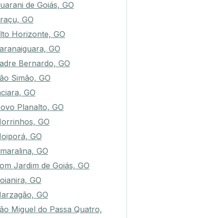
uarani de Goiás, GO
raçu, GO
lto Horizonte, GO
aranaiguara, GO
adre Bernardo, GO
ão Simão, GO
aciara, GO
ovo Planalto, GO
orrinhos, GO
oiporá, GO
maralina, GO
om Jardim de Goiás, GO
oianira, GO
arzagão, GO
ão Miguel do Passa Quatro,