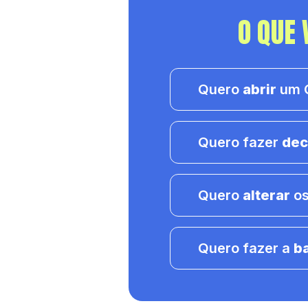
O QUE 
Quero
abrir
um C
Quero fazer
dec
Quero
alterar
os
Quero fazer a
b