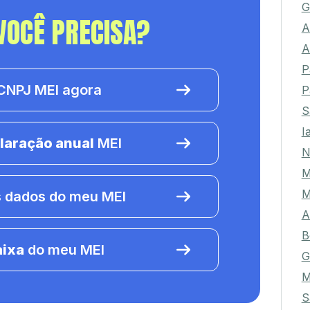
G
VOCÊ PRECISA?
A
A
P
NPJ MEI agora
P
S
I
laração anual
MEI
N
M
M
 dados do meu MEI
A
B
aixa
do meu MEI
G
M
S