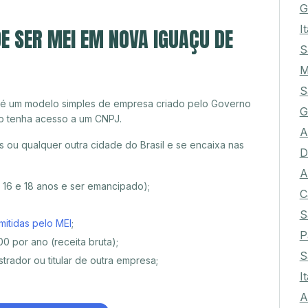
G
I
E SER MEI EM NOVA IGUAÇU DE
S
M
S
 é um modelo simples de empresa criado pelo Governo
G
o tenha acesso a um CNPJ.
A
ou qualquer outra cidade do Brasil e se encaixa nas
D
A
e 16 e 18 anos e ser emancipado);
C
S
mitidas pelo MEI
;
P
0 por ano (receita bruta);
S
trador ou titular de outra empresa;
I
A