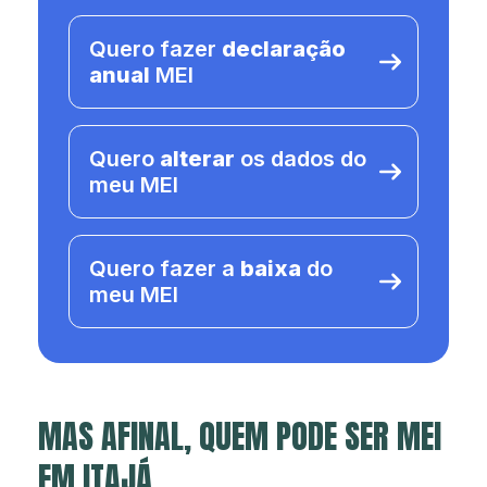
Quero fazer
declaração
anual
MEI
Quero
alterar
os dados do
meu MEI
Quero fazer a
baixa
do
meu MEI
MAS AFINAL, QUEM PODE SER MEI
EM ITAJÁ