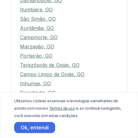
Damianópolis, GO
Itumbiara, GO
São Simão, GO
Aurilândia, GO
Campinorte, GO
Marzagão, GO
Porteirão, GO
Terezópolis de Goiás, GO
Campo Limpo de Goiás, GO
Inhumas, GO
Perolândia, GO
Utilizamos cookies essenciais e tecnologias semelhantes de
Santo Antônio de Goiás, GO
acordo com nossos
Termos de uso
e, ao continuar navegando,
Carmo do Rio Verde, GO
você concorda com estas condições.
Água Fria de Goiás, GO
Ok, entendi
Barro Alto, GO