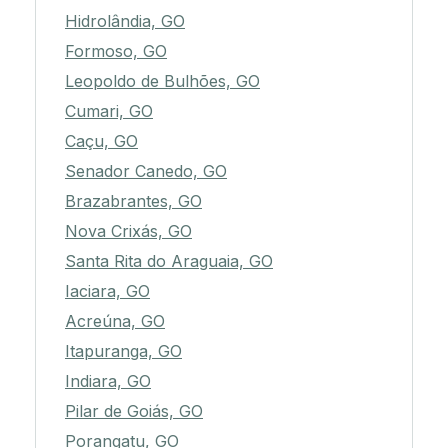
Hidrolândia, GO
Formoso, GO
Leopoldo de Bulhões, GO
Cumari, GO
Caçu, GO
Senador Canedo, GO
Brazabrantes, GO
Nova Crixás, GO
Santa Rita do Araguaia, GO
Iaciara, GO
Acreúna, GO
Itapuranga, GO
Indiara, GO
Pilar de Goiás, GO
Porangatu, GO