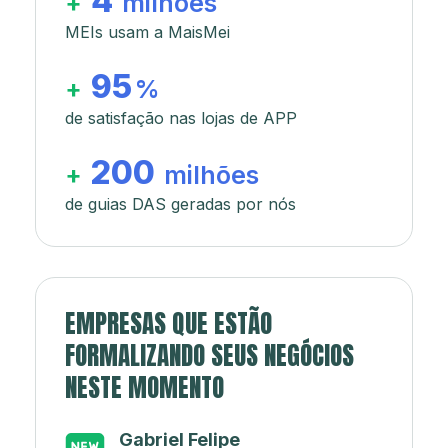
4
+
milhões
MEIs usam a MaisMei
95
+
%
de satisfação nas lojas de APP
200
+
milhões
de guias DAS geradas por nós
EMPRESAS QUE ESTÃO
FORMALIZANDO SEUS NEGÓCIOS
NESTE MOMENTO
Japa’s açaí e sorveteria