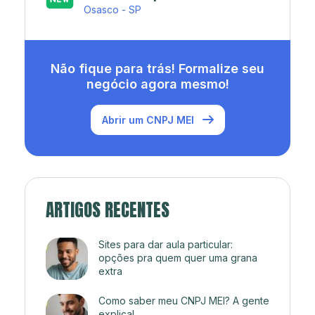
Rio de Janeiro - RJ
Não fique para trás! Formalize seu
negócio agora mesmo!
Abrir um CNPJ MEI
ARTIGOS RECENTES
Sites para dar aula particular:
opções pra quem quer uma grana
extra
Como saber meu CNPJ MEI? A gente
explica!