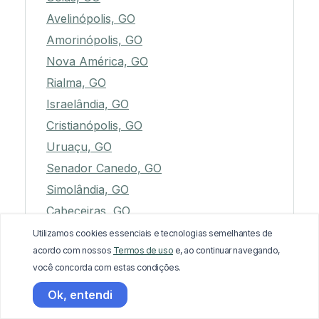
Avelinópolis, GO
Amorinópolis, GO
Nova América, GO
Rialma, GO
Israelândia, GO
Cristianópolis, GO
Uruaçu, GO
Senador Canedo, GO
Simolândia, GO
Cabeceiras, GO
Morrinhos, GO
Utilizamos cookies essenciais e tecnologias semelhantes de
acordo com nossos
Termos de uso
e, ao continuar navegando,
Formoso, GO
você concorda com estas condições.
Alto Paraíso de Goiás, GO
Ok, entendi
Turvânia, GO
Nova Veneza, GO