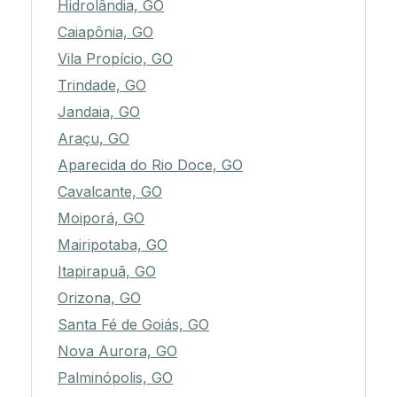
Hidrolândia, GO
Caiapônia, GO
Vila Propício, GO
Trindade, GO
Jandaia, GO
Araçu, GO
Aparecida do Rio Doce, GO
Cavalcante, GO
Moiporá, GO
Mairipotaba, GO
Itapirapuã, GO
Orizona, GO
Santa Fé de Goiás, GO
Nova Aurora, GO
Palminópolis, GO