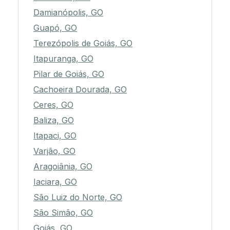
Damianópolis, GO
Guapó, GO
Terezópolis de Goiás, GO
Itapuranga, GO
Pilar de Goiás, GO
Cachoeira Dourada, GO
Ceres, GO
Baliza, GO
Itapaci, GO
Varjão, GO
Aragoiânia, GO
Iaciara, GO
São Luiz do Norte, GO
São Simão, GO
Goiás, GO