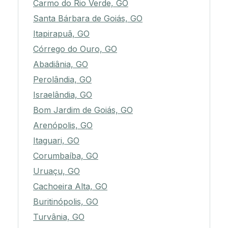
Carmo do Rio Verde, GO
Santa Bárbara de Goiás, GO
Itapirapuã, GO
Córrego do Ouro, GO
Abadiânia, GO
Perolândia, GO
Israelândia, GO
Bom Jardim de Goiás, GO
Arenópolis, GO
Itaguari, GO
Corumbaíba, GO
Uruaçu, GO
Cachoeira Alta, GO
Buritinópolis, GO
Turvânia, GO