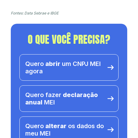
Fontes: Data Sebrae e IBGE
O QUE VOCÊ PRECISA?
Quero
abrir
um CNPJ MEI
agora
Quero fazer
declaração
anual
MEI
Quero
alterar
os dados do
meu MEI