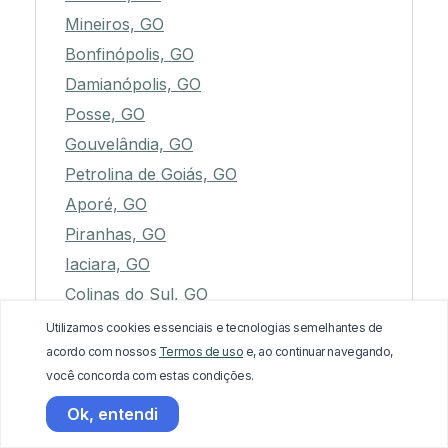
Mineiros, GO
Bonfinópolis, GO
Damianópolis, GO
Posse, GO
Gouvelândia, GO
Petrolina de Goiás, GO
Aporé, GO
Piranhas, GO
Iaciara, GO
Colinas do Sul, GO
Jussara, GO
Utilizamos cookies essenciais e tecnologias semelhantes de
acordo com nossos
Termos de uso
e, ao continuar navegando,
Mutunópolis, GO
você concorda com estas condições.
Mundo Novo, GO
Ok, entendi
São Luiz do Norte, GO
Nova Aurora, GO