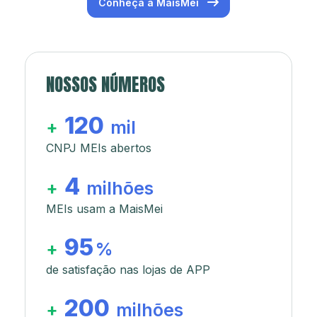
Conheça a MaisMei
NOSSOS NÚMEROS
120
+
mil
CNPJ MEIs abertos
4
+
milhões
MEIs usam a MaisMei
95
+
%
de satisfação nas lojas de APP
200
+
milhões