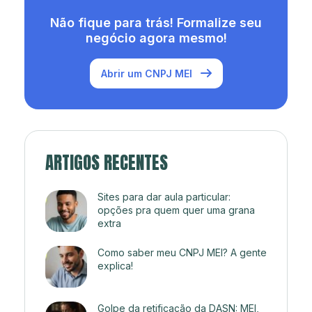
Não fique para trás! Formalize seu
negócio agora mesmo!
Abrir um CNPJ MEI
ARTIGOS RECENTES
Sites para dar aula particular:
opções pra quem quer uma grana
extra
Como saber meu CNPJ MEI? A gente
explica!
Golpe da retificação da DASN: MEI,