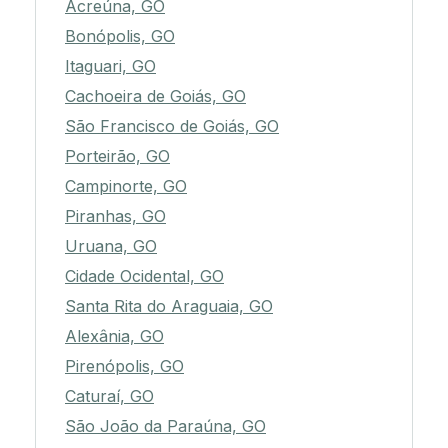
Acreúna, GO
Bonópolis, GO
Itaguari, GO
Cachoeira de Goiás, GO
São Francisco de Goiás, GO
Porteirão, GO
Campinorte, GO
Piranhas, GO
Uruana, GO
Cidade Ocidental, GO
Santa Rita do Araguaia, GO
Alexânia, GO
Pirenópolis, GO
Caturaí, GO
São João da Paraúna, GO