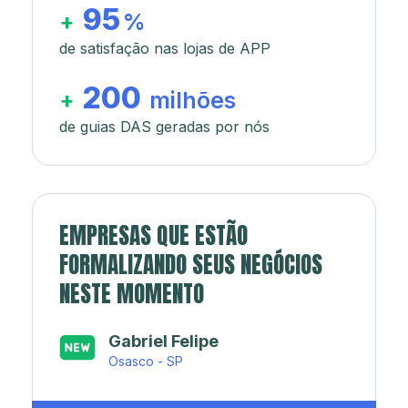
95
+
%
de satisfação nas lojas de APP
200
+
milhões
de guias DAS geradas por nós
EMPRESAS QUE ESTÃO
FORMALIZANDO SEUS NEGÓCIOS
NESTE MOMENTO
Japa’s açaí e sorveteria
Rio de Janeiro - RJ