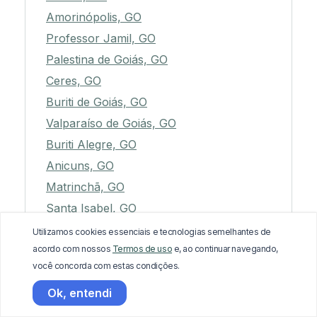
Amorinópolis, GO
Professor Jamil, GO
Palestina de Goiás, GO
Ceres, GO
Buriti de Goiás, GO
Valparaíso de Goiás, GO
Buriti Alegre, GO
Anicuns, GO
Matrinchã, GO
Santa Isabel, GO
Fazenda Nova, GO
Utilizamos cookies essenciais e tecnologias semelhantes de
acordo com nossos
Termos de uso
e, ao continuar navegando,
Colinas do Sul, GO
você concorda com estas condições.
Campos Belos, GO
Ok, entendi
Baliza, GO
Varjão, GO