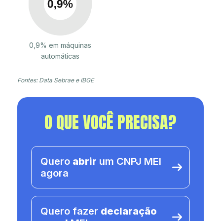
0,9% em máquinas
automáticas
Fontes: Data Sebrae e IBGE
O QUE VOCÊ PRECISA?
Quero
abrir
um CNPJ MEI
agora
Quero fazer
declaração