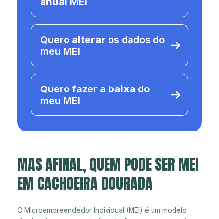
anual
MEI
Quero
alterar
os dados do
meu MEI
Quero fazer a
baixa
do
meu MEI
MAS AFINAL, QUEM PODE SER MEI
EM CACHOEIRA DOURADA
O Microempreendedor Individual (MEI) é um modelo