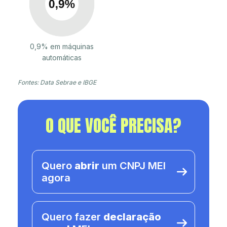
0,9% em máquinas
automáticas
Fontes: Data Sebrae e IBGE
O QUE VOCÊ PRECISA?
Quero
abrir
um CNPJ MEI
agora
Quero fazer
declaração