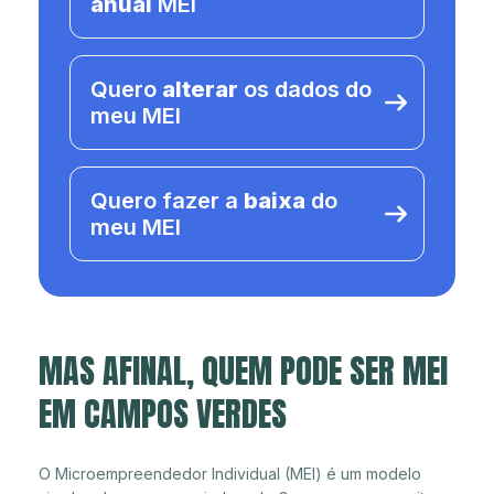
anual
MEI
Quero
alterar
os dados do
meu MEI
Quero fazer a
baixa
do
meu MEI
MAS AFINAL, QUEM PODE SER MEI
EM CAMPOS VERDES
O Microempreendedor Individual (MEI) é um modelo