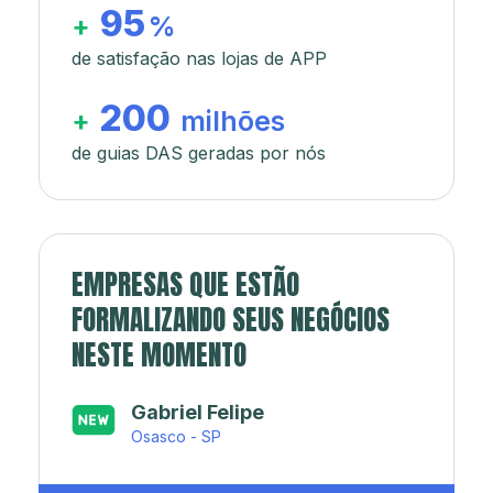
95
+
%
de satisfação nas lojas de APP
200
+
milhões
de guias DAS geradas por nós
EMPRESAS QUE ESTÃO
FORMALIZANDO SEUS NEGÓCIOS
NESTE MOMENTO
Japa’s açaí e sorveteria
Rio de Janeiro - RJ