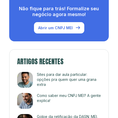
Não fique para trás! Formalize seu
negócio agora mesmo!
Abrir um CNPJ MEI
ARTIGOS RECENTES
Sites para dar aula particular:
opções pra quem quer uma grana
extra
Como saber meu CNPJ MEI? A gente
explica!
Golpe da retificação da DASN: MEI,