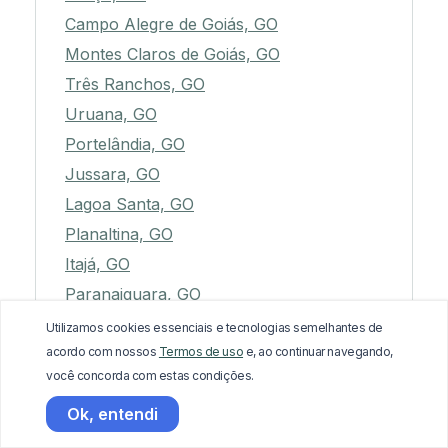
Campo Alegre de Goiás, GO
Montes Claros de Goiás, GO
Três Ranchos, GO
Uruana, GO
Portelândia, GO
Jussara, GO
Lagoa Santa, GO
Planaltina, GO
Itajá, GO
Paranaiguara, GO
Aragarças, GO
Utilizamos cookies essenciais e tecnologias semelhantes de
acordo com nossos
Termos de uso
e, ao continuar navegando,
Vila Propício, GO
você concorda com estas condições.
Senador Canedo, GO
Ok, entendi
São Simão, GO
Turvelândia, GO