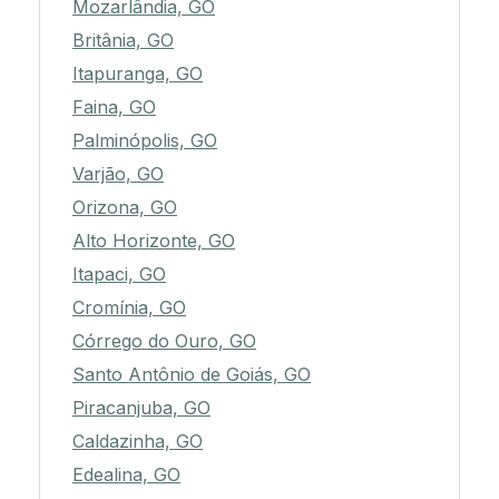
Mozarlândia, GO
Britânia, GO
Itapuranga, GO
Faina, GO
Palminópolis, GO
Varjão, GO
Orizona, GO
Alto Horizonte, GO
Itapaci, GO
Cromínia, GO
Córrego do Ouro, GO
Santo Antônio de Goiás, GO
Piracanjuba, GO
Caldazinha, GO
Edealina, GO