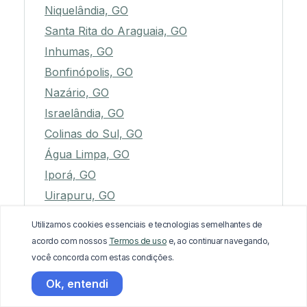
Niquelândia, GO
Santa Rita do Araguaia, GO
Inhumas, GO
Bonfinópolis, GO
Nazário, GO
Israelândia, GO
Colinas do Sul, GO
Água Limpa, GO
Iporá, GO
Uirapuru, GO
Nova Crixás, GO
Utilizamos cookies essenciais e tecnologias semelhantes de
Três Ranchos, GO
acordo com nossos
Termos de uso
e, ao continuar navegando,
Porangatu, GO
você concorda com estas condições.
Vicentinópolis, GO
Ok, entendi
Santa Tereza de Goiás, GO