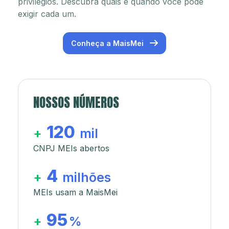
privilégios. Descubra quais e quando você pode
exigir cada um.
Conheça a MaisMei
NOSSOS NÚMEROS
120
+
mil
CNPJ MEIs abertos
4
+
milhões
MEIs usam a MaisMei
95
+
%