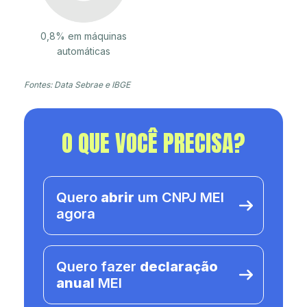
0,8% em máquinas
automáticas
Fontes: Data Sebrae e IBGE
O QUE VOCÊ PRECISA?
Quero
abrir
um CNPJ MEI
agora
Quero fazer
declaração
anual
MEI