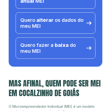
anual
MEI
Quero
alterar
os dados do
meu MEI
Quero fazer a
baixa
do
meu MEI
MAS AFINAL, QUEM PODE SER MEI
EM COCALZINHO DE GOIÁS
O Microempreendedor Individual (MEI) é um modelo