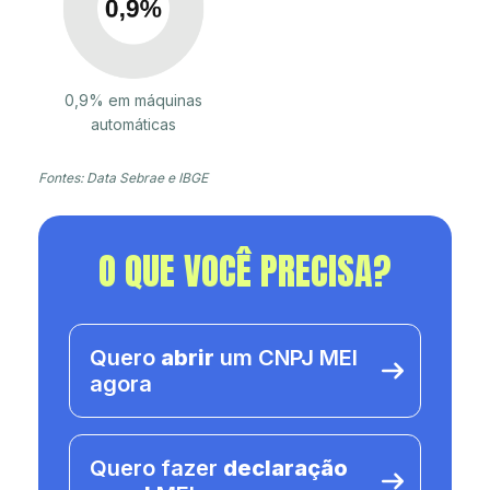
0,9% em máquinas
automáticas
Fontes: Data Sebrae e IBGE
O QUE VOCÊ PRECISA?
Quero
abrir
um CNPJ MEI
agora
Quero fazer
declaração