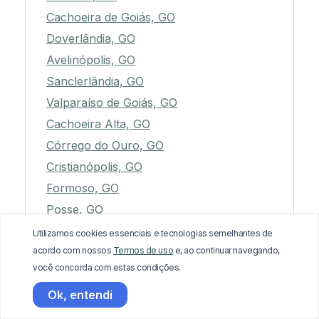
Cachoeira de Goiás, GO
Doverlândia, GO
Avelinópolis, GO
Sanclerlândia, GO
Valparaíso de Goiás, GO
Cachoeira Alta, GO
Córrego do Ouro, GO
Cristianópolis, GO
Formoso, GO
Posse, GO
Nova Aurora, GO
Utilizamos cookies essenciais e tecnologias semelhantes de
acordo com nossos
Termos de uso
e, ao continuar navegando,
Pilar de Goiás, GO
você concorda com estas condições.
Itauçu, GO
Ok, entendi
Formosa, GO
Uruana, GO