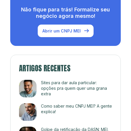
Não fique para trás! Formalize seu
negócio agora mesmo!
Abrir um CNPJ MEI
ARTIGOS RECENTES
Sites para dar aula particular:
opções pra quem quer uma grana
extra
Como saber meu CNPJ MEI? A gente
explica!
Golpe da retificação da DASN: MEI,