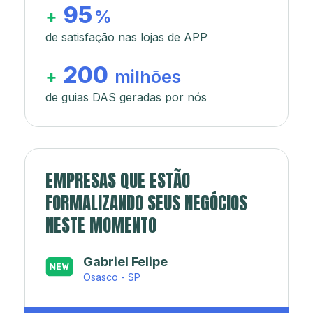
95
+
%
de satisfação nas lojas de APP
200
+
milhões
de guias DAS geradas por nós
EMPRESAS QUE ESTÃO
FORMALIZANDO SEUS NEGÓCIOS
NESTE MOMENTO
Japa’s açaí e sorveteria
Rio de Janeiro - RJ