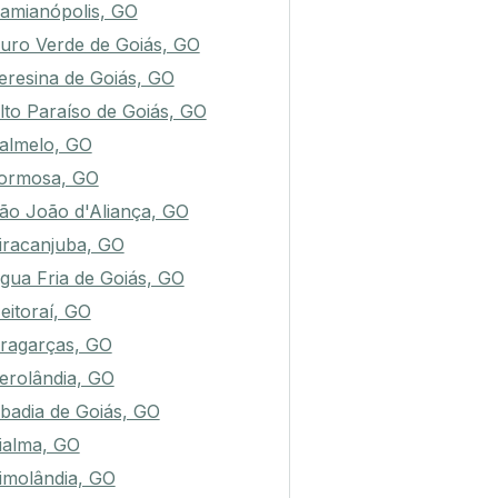
amianópolis, GO
uro Verde de Goiás, GO
eresina de Goiás, GO
lto Paraíso de Goiás, GO
almelo, GO
ormosa, GO
ão João d'Aliança, GO
iracanjuba, GO
gua Fria de Goiás, GO
eitoraí, GO
ragarças, GO
erolândia, GO
badia de Goiás, GO
ialma, GO
imolândia, GO