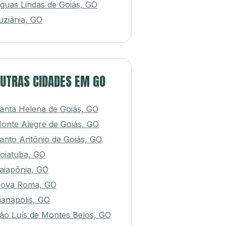
guas Lindas de Goiás, GO
uziânia, GO
UTRAS CIDADES EM GO
anta Helena de Goiás, GO
onte Alegre de Goiás, GO
anto Antônio de Goiás, GO
oiatuba, GO
aiapônia, GO
ova Roma, GO
ianápolis, GO
ão Luís de Montes Belos, GO