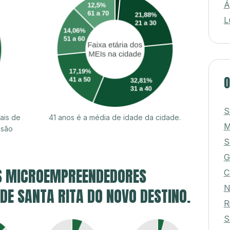
Á
L
O
S
ais de
41 anos é a média de idade da cidade.
M
 são
S
G
S MICROEMPREENDEDORES
C
N
 DE SANTA RITA DO NOVO DESTINO.
R
S