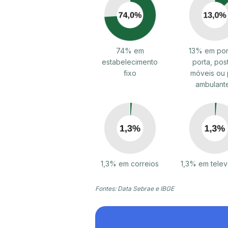
74% em
13% em por
estabelecimento
porta, pos
fixo
móveis ou 
ambulant
1,3% em correios
1,3% em tele
Fontes: Data Sebrae e IBGE