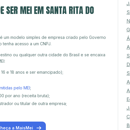
J
E SER MEI EM SANTA RITA DO
S
N
G
 é um modelo simples de empresa criado pelo Governo
Á
o tenha acesso a um CNPJ.
A
stino ou qualquer outra cidade do Brasil e se encaixa
S
EI:
D
e 16 e 18 anos e ser emancipado);
S
A
mitidas pelo MEI
;
A
0 por ano (receita bruta);
E
trador ou titular de outra empresa;
J
C
B
heça a MaisMei