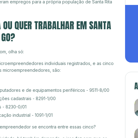
eram empregos para a própria população de Santa Rita
A OU QUER TRABALHAR EM SANTA
 GO?
om, olha só:
icroempreendedores individuais registrados, e as cinco
es microempreendedores, são:
A
tadores e de equipamentos periféricos - 9511-8/00
ções cadastrais - 8291-1/00
s - 8230-0/01
ção industrial - 1091-1/01
croempreendedor se encontra entre essas cinco?