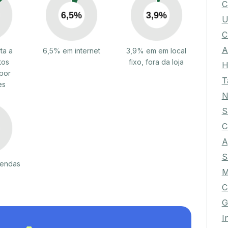
C
U
C
A
ta a
6,5% em internet
3,9% em em local
tos
fixo, fora da loja
H
por
T
es
N
S
C
A
S
vendas
M
C
G
I