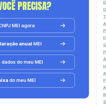
VOCÊ PRECISA?
D
O
T
A
NPJ MEI agora
P
F
laração anual
MEI
S
P
Á
 dados do meu MEI
H
A
aixa
do meu MEI
P
A
R
S