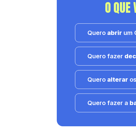
O QUE 
Quero
abrir
um C
Quero fazer
dec
Quero
alterar
os
Quero fazer a
b