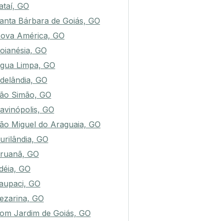
ataí, GO
anta Bárbara de Goiás, GO
ova América, GO
oianésia, GO
gua Limpa, GO
delândia, GO
ão Simão, GO
avinópolis, GO
ão Miguel do Araguaia, GO
urilândia, GO
ruanã, GO
déia, GO
aupaci, GO
ezarina, GO
om Jardim de Goiás, GO