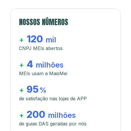
NOSSOS NÚMEROS
120
+
mil
CNPJ MEIs abertos
4
+
milhões
MEIs usam a MaisMei
95
+
%
de satisfação nas lojas de APP
200
+
milhões
de guias DAS geradas por nós