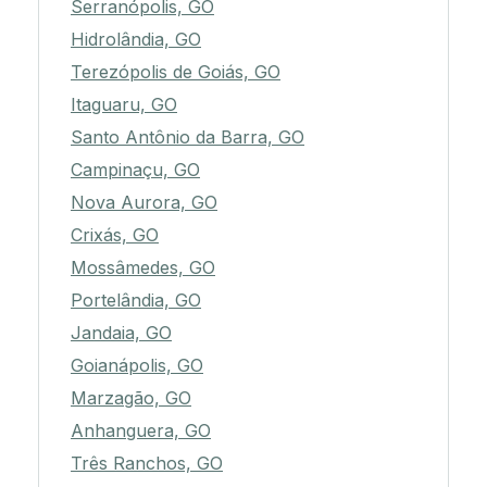
Serranópolis, GO
Hidrolândia, GO
Terezópolis de Goiás, GO
Itaguaru, GO
Santo Antônio da Barra, GO
Campinaçu, GO
Nova Aurora, GO
Crixás, GO
Mossâmedes, GO
Portelândia, GO
Jandaia, GO
Goianápolis, GO
Marzagão, GO
Anhanguera, GO
Três Ranchos, GO