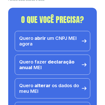
O QUE VOCÊ PRECISA?
Quero
abrir
um CNPJ MEI
agora
Quero fazer
declaração
anual
MEI
Quero
alterar
os dados do
meu MEI