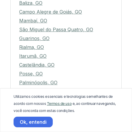
Baliza, GO
Campo Alegre de Goiás, GO
Mambaí, GO
São Miguel do Passa Quatro, GO
Guarinos, GO
Rialma, GO
Itarumã, GO
Castelândia, GO
Posse, GO
Palminópolis, GO
Simolândia, GO
Utilizamos cookies essenciais e tecnologias semelhantes de
Gameleira de Goiás, GO
acordo com nossos
Termos de uso
e, ao continuar navegando,
Flores de Goiás, GO
você concorda com estas condições.
Água Fria de Goiás, GO
Ok, entendi
Damianópolis, GO