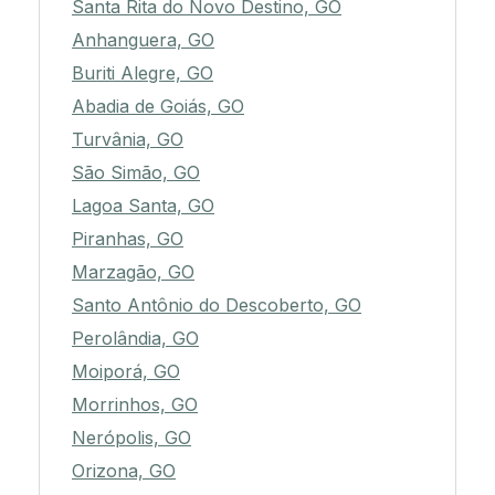
Santa Rita do Novo Destino, GO
Anhanguera, GO
Buriti Alegre, GO
Abadia de Goiás, GO
Turvânia, GO
São Simão, GO
Lagoa Santa, GO
Piranhas, GO
Marzagão, GO
Santo Antônio do Descoberto, GO
Perolândia, GO
Moiporá, GO
Morrinhos, GO
Nerópolis, GO
Orizona, GO