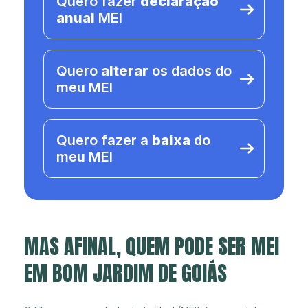
Quero fazer
declaração
anual
MEI
Quero
alterar
os dados do
meu MEI
Quero fazer a
baixa
do
meu MEI
MAS AFINAL, QUEM PODE SER MEI
EM BOM JARDIM DE GOIÁS