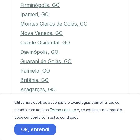
Firminópolis, GO
Ipameri, GO
Montes Claros de Goiás, GO
Nova Veneza, GO
Cidade Ocidental, GO
Davinópolis, GO
Guarani de Goiás, GO
Palmelo, GO
Britânia, GO
Aragarças, GO
Palestina de Goiás, GO
Utilizamos cookies essenciais e tecnologias semelhantes de
Adelândia, GO
acordo com nossos
Termos de uso
e, ao continuar navegando,
Uruana, GO
você concorda com estas condições.
Amaralina, GO
Ok, entendi
Guapó, GO