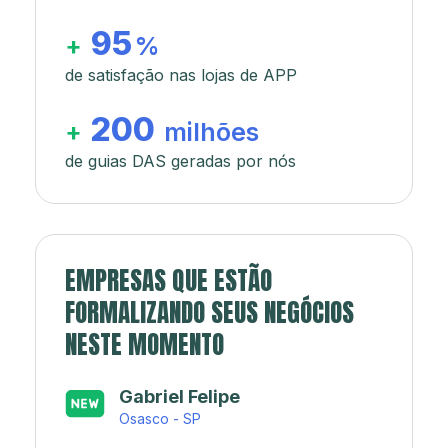
95
+
%
de satisfação nas lojas de APP
200
+
milhões
de guias DAS geradas por nós
EMPRESAS QUE ESTÃO
FORMALIZANDO SEUS NEGÓCIOS
NESTE MOMENTO
Japa’s açaí e sorveteria
Rio de Janeiro - RJ