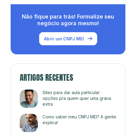
Não fique para trás! Formalize seu
negócio agora mesmo!
Abrir um CNPJ MEI
ARTIGOS RECENTES
Sites para dar aula particular:
opções pra quem quer uma grana
extra
Como saber meu CNPJ MEI? A gente
explica!