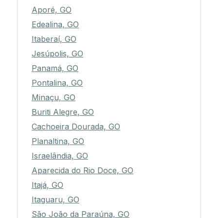
Aporé, GO
Edealina, GO
Itaberaí, GO
Jesúpolis, GO
Panamá, GO
Pontalina, GO
Minaçu, GO
Buriti Alegre, GO
Cachoeira Dourada, GO
Planaltina, GO
Israelândia, GO
Aparecida do Rio Doce, GO
Itajá, GO
Itaguaru, GO
São João da Paraúna, GO