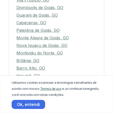
Vila Propício, GO
Divinópolis de Goiás, GO
Guarani de Goiás, GO
Cabeceiras, GO
Palestina de Goiás, GO
Monte Alegre de Goiás, GO
Nova Iguaçu de Goiás, GO
Montividiu do Norte, GO
Britânia, GO
Barro Alto, GO
Itarumã, GO
Utilizamos cookies essenciais e tecnologias semelhantes de
Americano do Brasil, GO
acordo com nossos
Termos de uso
e, ao continuar navegando,
Bela Vista de Goiás, GO
você concorda com estas condições.
Corumbaíba, GO
Ok, entendi
Água Limpa, GO