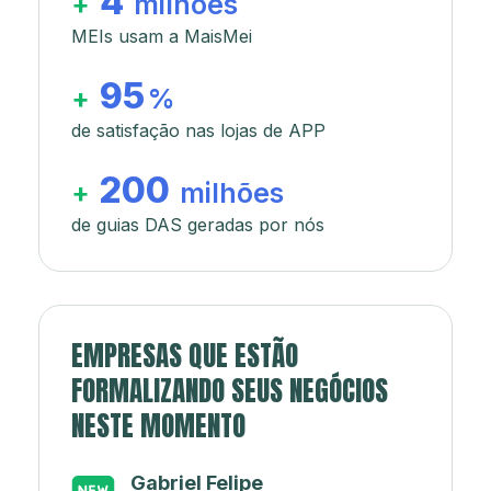
4
+
milhões
MEIs usam a MaisMei
95
+
%
de satisfação nas lojas de APP
200
+
milhões
de guias DAS geradas por nós
EMPRESAS QUE ESTÃO
FORMALIZANDO SEUS NEGÓCIOS
NESTE MOMENTO
Japa’s açaí e sorveteria