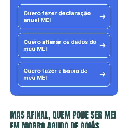
Quero fazer
declaração
anual
MEI
Quero
alterar
os dados do
meu MEI
Quero fazer a
baixa
do
meu MEI
MAS AFINAL, QUEM PODE SER MEI
EM MORRO AGUDO DE GOIÁS