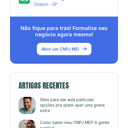
Rio de Janeiro - RJ
Não fique para trás! Formalize seu
negócio agora mesmo!
Abrir um CNPJ MEI
ARTIGOS RECENTES
Sites para dar aula particular:
opções pra quem quer uma grana
extra
Como saber meu CNPJ MEI? A gente
explica!