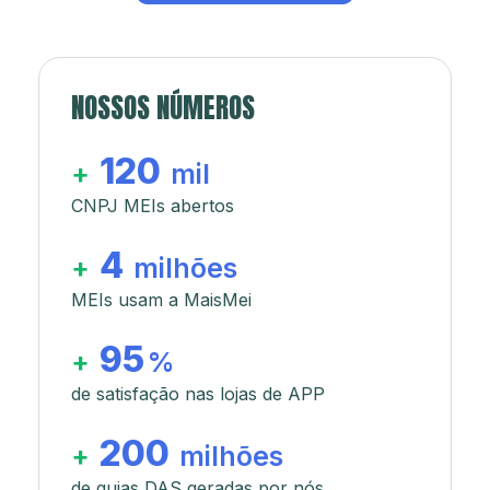
NOSSOS NÚMEROS
120
+
mil
CNPJ MEIs abertos
4
+
milhões
MEIs usam a MaisMei
95
+
%
de satisfação nas lojas de APP
200
+
milhões
de guias DAS geradas por nós