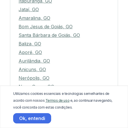
Itapuranga, GO
Jataí, GO
Amaralina, GO
Bom Jesus de Goiás, GO
Santa Bárbara de Goiás, GO
Baliza, GO
Aporé, GO
Aurilândia, GO
Anicuns, GO
Nerópolis, GO
Novo Gama, GO
Utilizamos cookies essenciais e tecnologias semelhantes de
Guarinos, GO
acordo com nossos
Termos de uso
e, ao continuar navegando,
Palmeiras de Goiás, GO
você concorda com estas condições.
Monte Alegre de Goiás, GO
Ok, entendi
Cachoeira Dourada, GO