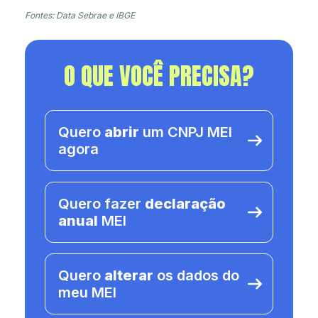
Fontes: Data Sebrae e IBGE
O QUE VOCÊ PRECISA?
Quero
abrir
um CNPJ MEI
agora
Quero fazer
declaração
anual
MEI
Quero
alterar
os dados do
meu MEI