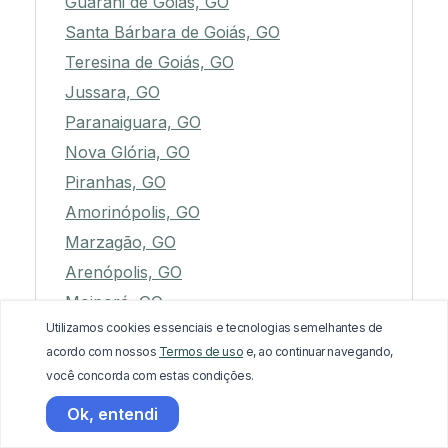
Guarani de Goiás, GO
Santa Bárbara de Goiás, GO
Teresina de Goiás, GO
Jussara, GO
Paranaiguara, GO
Nova Glória, GO
Piranhas, GO
Amorinópolis, GO
Marzagão, GO
Arenópolis, GO
Moiporá, GO
Utilizamos cookies essenciais e tecnologias semelhantes de
Jaupaci, GO
acordo com nossos
Termos de uso
e, ao continuar navegando,
Doverlândia, GO
você concorda com estas condições.
Professor Jamil, GO
Ok, entendi
Campinorte, GO