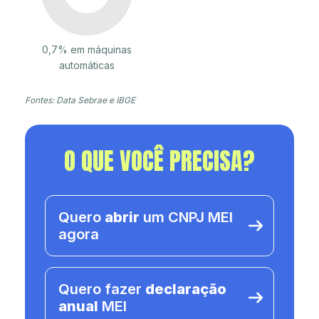
0,7% em máquinas
automáticas
Fontes: Data Sebrae e IBGE
O QUE VOCÊ PRECISA?
Quero
abrir
um CNPJ MEI
agora
Quero fazer
declaração
anual
MEI