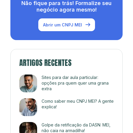
Não fique para trás! Formalize seu
negócio agora mesmo!
Abrir um CNPJ MEI
ARTIGOS RECENTES
Sites para dar aula particular:
opções pra quem quer uma grana
extra
Como saber meu CNPJ MEI? A gente
explica!
Golpe da retificação da DASN: MEI,
não caia na armadilha!