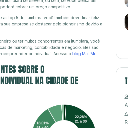
em Itumbiara se elevem, ou seja, se você pensa em
já poderá cobrar um preço competitivo.
e as top 5 de Itumbiara você também deve ficar feliz
a sua empresa se destacar pelo pioneirismo devido a
neiro ou ter muitos concorrentes em Itumbiara, você
cas de marketing, contabilidade e negócio. Eles são
croempreendedor individual. Acesse o
blog MaisMei
.
NTES SOBRE O
DIVIDUAL NA CIDADE DE
T
G
A
A
R