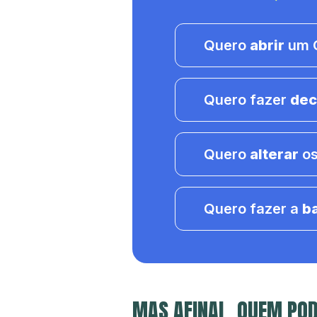
Quero
abrir
um C
Quero fazer
dec
Quero
alterar
os
Quero fazer a
b
MAS AFINAL, QUEM POD