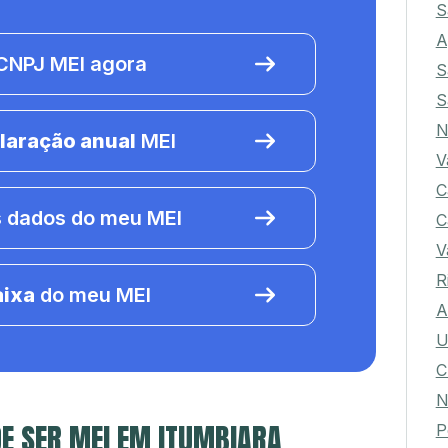
S
A
NPJ MEI agora
S
S
N
laração anual
MEI
V
C
 dados do meu MEI
C
V
R
aixa
do meu MEI
A
U
C
N
E SER MEI EM ITUMBIARA
P