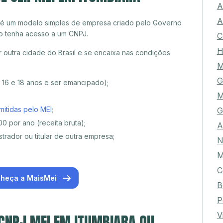
A
A
 é um modelo simples de empresa criado pelo Governo
o tenha acesso a um CNPJ.
C
H
 outra cidade do Brasil e se encaixa nas condições
M
G
e 16 e 18 anos e ser emancipado);
M
mitidas pelo MEI
;
G
0 por ano (receita bruta);
A
trador ou titular de outra empresa;
N
M
C
heça a MaisMei
B
P
V
 CNPJ MEI EM ITUMBIARA OU