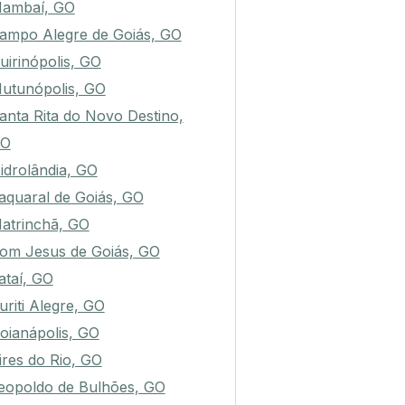
ambaí, GO
ampo Alegre de Goiás, GO
uirinópolis, GO
utunópolis, GO
anta Rita do Novo Destino,
O
idrolândia, GO
aquaral de Goiás, GO
atrinchã, GO
om Jesus de Goiás, GO
ataí, GO
uriti Alegre, GO
oianápolis, GO
ires do Rio, GO
eopoldo de Bulhões, GO