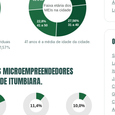
Á
L
O
iduais
41 anos é a média de idade da cidade.
51,57%
S
L
S MICROEMPREENDEDORES
I
 DE ITUMBIARA.
J
C
G
C
A