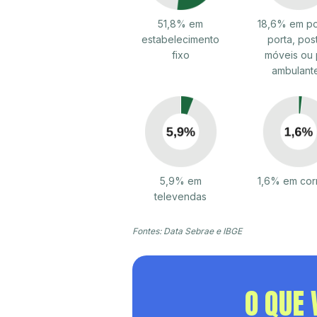
51,8% em
18,6% em po
estabelecimento
porta, pos
fixo
móveis ou 
ambulant
5,9% em
1,6% em cor
televendas
Fontes: Data Sebrae e IBGE
O QUE 