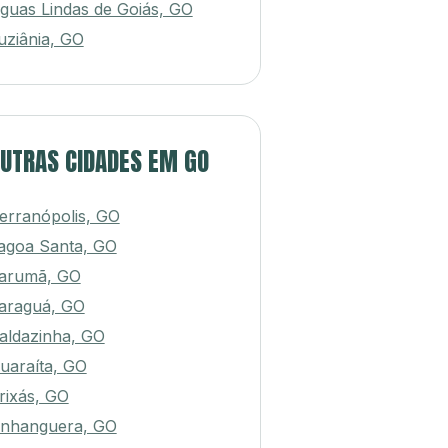
guas Lindas de Goiás, GO
uziânia, GO
UTRAS CIDADES EM GO
erranópolis, GO
agoa Santa, GO
tarumã, GO
araguá, GO
aldazinha, GO
uaraíta, GO
rixás, GO
nhanguera, GO