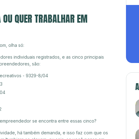
A OU QUER TRABALHAR EM
om, olha só:
res individuais registrados, e as cinco principais
preendedores, são:
recreativos - 9329-8/04
A
03
/04
2
croempreendedor se encontra entre essas cinco?
itividade, há também demanda, e isso faz com que os