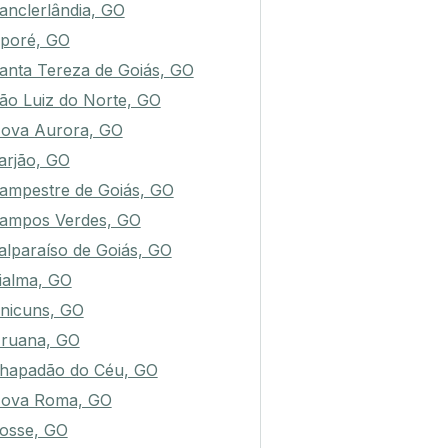
anclerlândia, GO
poré, GO
anta Tereza de Goiás, GO
ão Luiz do Norte, GO
ova Aurora, GO
arjão, GO
ampestre de Goiás, GO
ampos Verdes, GO
alparaíso de Goiás, GO
ialma, GO
nicuns, GO
ruana, GO
hapadão do Céu, GO
ova Roma, GO
osse, GO