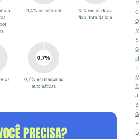
M
rta a
11,4% em internet
10% em em local
C
tos
fixo, fora da loja
Q
por
M
es
S
G
H
T
M
reios
0,7% em máquinas
B
automáticas
J
B
G
P
VOCÊ PRECISA?
L