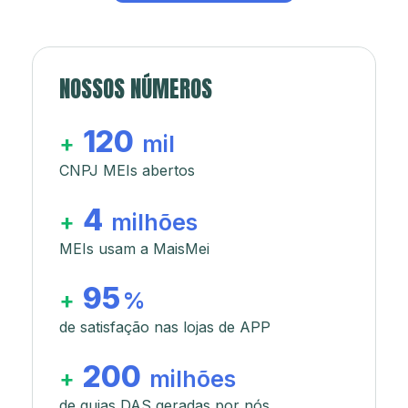
NOSSOS NÚMEROS
120
+
mil
CNPJ MEIs abertos
4
+
milhões
MEIs usam a MaisMei
95
+
%
de satisfação nas lojas de APP
200
+
milhões
de guias DAS geradas por nós