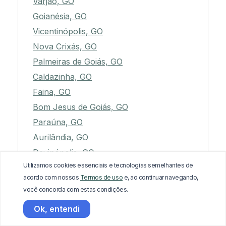
Varjão, GO
Goianésia, GO
Vicentinópolis, GO
Nova Crixás, GO
Palmeiras de Goiás, GO
Caldazinha, GO
Faina, GO
Bom Jesus de Goiás, GO
Paraúna, GO
Aurilândia, GO
Davinópolis, GO
Utilizamos cookies essenciais e tecnologias semelhantes de
Guapó, GO
acordo com nossos
Termos de uso
e, ao continuar navegando,
Simolândia, GO
você concorda com estas condições.
Perolândia, GO
Ok, entendi
Rubiataba, GO