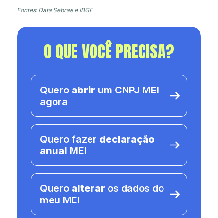
Fontes: Data Sebrae e IBGE
O QUE VOCÊ PRECISA?
Quero
abrir
um CNPJ MEI
agora
Quero fazer
declaração
anual
MEI
Quero
alterar
os dados do
meu MEI