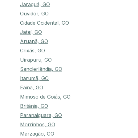
Jaraguá, GO
Ouvidor, GO
Cidade Ocidental, GO
Jataí, GO
Aruanã, GO
Crixás, GO
Uirapuru, GO
Sanclerlândia, GO
Itarumã, GO
Faina, GO
Mimoso de Goiás, GO
Britânia, GO
Paranaiguara, GO
Morrinhos, GO
Marzagão, GO