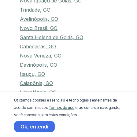
Nova Iguaçu de Goiás, GO
Trindade, GO
Avelinópolis, GO
Novo Brasil, GO
Santa Helena de Goiás, GO
Cabeceiras, GO
Nova Veneza, GO
Davinópolis, GO
Itauçu, GO
Caiapônia, GO
Hidrolândia, GO
Utilizamos cookies essenciais e tecnologias semelhantes de
Edealina, GO
acordo com nossos
Termos de uso
e, ao continuar navegando,
Senador Canedo, GO
você concorda com estas condições.
Mairipotaba, GO
Ok, entendi
Pilar de Goiás, GO