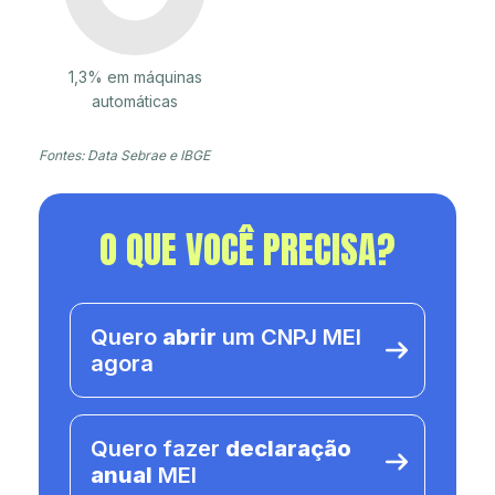
1,3% em máquinas
automáticas
Fontes: Data Sebrae e IBGE
O QUE VOCÊ PRECISA?
Quero
abrir
um CNPJ MEI
agora
Quero fazer
declaração
anual
MEI