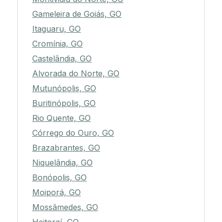
Gameleira de Goiás, GO
Itaguaru, GO
Cromínia, GO
Castelândia, GO
Alvorada do Norte, GO
Mutunópolis, GO
Buritinópolis, GO
Rio Quente, GO
Córrego do Ouro, GO
Brazabrantes, GO
Niquelândia, GO
Bonópolis, GO
Moiporá, GO
Mossâmedes, GO