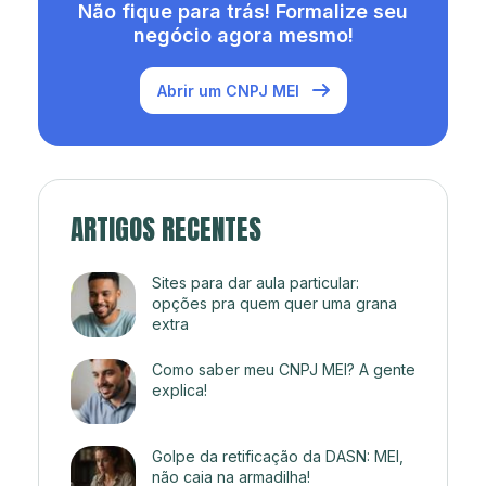
Não fique para trás! Formalize seu
negócio agora mesmo!
Abrir um CNPJ MEI
ARTIGOS RECENTES
Sites para dar aula particular:
opções pra quem quer uma grana
extra
Como saber meu CNPJ MEI? A gente
explica!
Golpe da retificação da DASN: MEI,
não caia na armadilha!