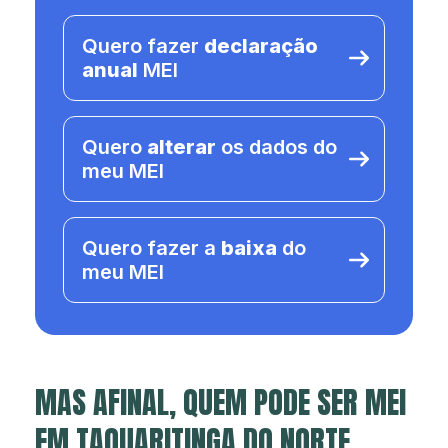
Quero fazer
declaração
anual
MEI
Quero
alterar
os dados do
meu MEI
Quero fazer a
baixa
do
meu MEI
MAS AFINAL, QUEM PODE SER MEI
EM TAQUARITINGA DO NORTE