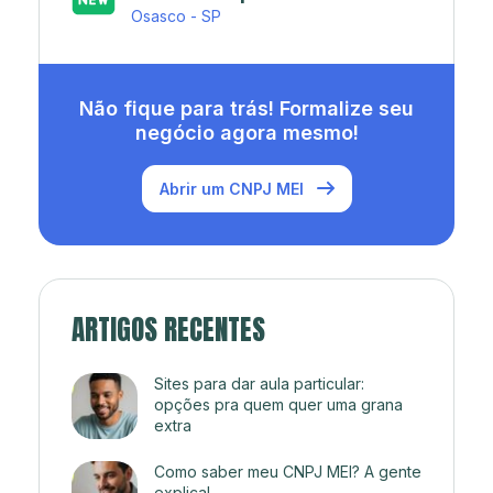
Rio de Janeiro - RJ
Não fique para trás! Formalize seu
negócio agora mesmo!
Abrir um CNPJ MEI
ARTIGOS RECENTES
Sites para dar aula particular:
opções pra quem quer uma grana
extra
Como saber meu CNPJ MEI? A gente
explica!