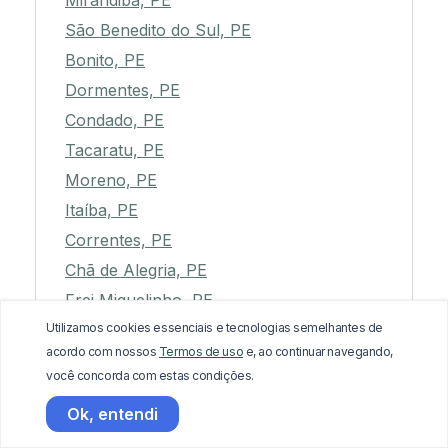
Mirandiba, PE
São Benedito do Sul, PE
Bonito, PE
Dormentes, PE
Condado, PE
Tacaratu, PE
Moreno, PE
Itaíba, PE
Correntes, PE
Chã de Alegria, PE
Frei Miguelinho, PE
Utilizamos cookies essenciais e tecnologias semelhantes de
Terezinha, PE
acordo com nossos
Termos de uso
e, ao continuar navegando,
Sirinhaém, PE
você concorda com estas condições.
Inajá, PE
Ok, entendi
Betânia, PE