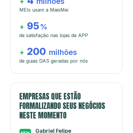
4
+
milhões
MEIs usam a MaisMei
95
+
%
de satisfação nas lojas de APP
200
+
milhões
de guias DAS geradas por nós
EMPRESAS QUE ESTÃO
FORMALIZANDO SEUS NEGÓCIOS
NESTE MOMENTO
Japa’s açaí e sorveteria