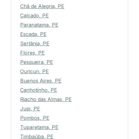
Chã de Alegria, PE
Calçado, PE
Paranatama, PE
Escada, PE
Sertânia, PE
Flores, PE
Pesqueira, PE
Ouricuri, PE
Buenos Aires, PE
Canhotinho, PE
Riacho das Almas, PE
Jupi, PE
Pombos, PE
Tuparetama, PE
Timbaúba, PE