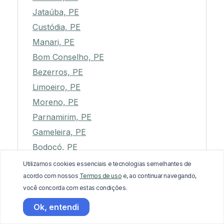
Jataúba, PE
Custódia, PE
Manari, PE
Bom Conselho, PE
Bezerros, PE
Limoeiro, PE
Moreno, PE
Parnamirim, PE
Gameleira, PE
Bodocó, PE
Goiana, PE
Utilizamos cookies essenciais e tecnologias semelhantes de
acordo com nossos
Termos de uso
e, ao continuar navegando,
Terra Nova, PE
você concorda com estas condições.
Barra de Guabiraba, PE
Ok, entendi
Quixaba, PE
Santa Cruz da Baixa Verde, PE