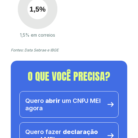
1,5% em correios
Fontes: Data Sebrae e IBGE
O QUE VOCÊ PRECISA?
Quero
abrir
um CNPJ MEI
agora
Quero fazer
declaração