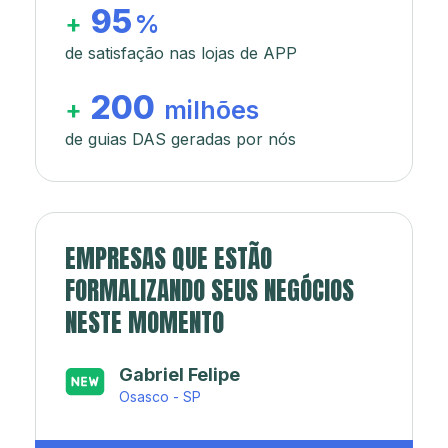
95
+
%
de satisfação nas lojas de APP
200
+
milhões
de guias DAS geradas por nós
EMPRESAS QUE ESTÃO
FORMALIZANDO SEUS NEGÓCIOS
NESTE MOMENTO
Japa’s açaí e sorveteria
Rio de Janeiro - RJ