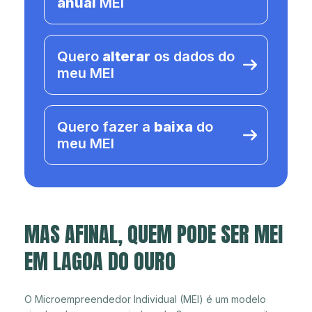
anual
MEI
Quero
alterar
os dados do
meu MEI
Quero fazer a
baixa
do
meu MEI
MAS AFINAL, QUEM PODE SER MEI
EM LAGOA DO OURO
O Microempreendedor Individual (MEI) é um modelo