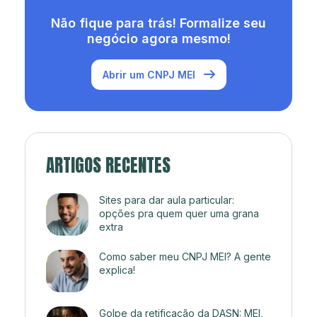
Não fique para trás! Formalize seu
negócio agora mesmo!
Abrir um CNPJ MEI
ARTIGOS RECENTES
Sites para dar aula particular:
opções pra quem quer uma grana
extra
Como saber meu CNPJ MEI? A gente
explica!
Golpe da retificação da DASN: MEI,