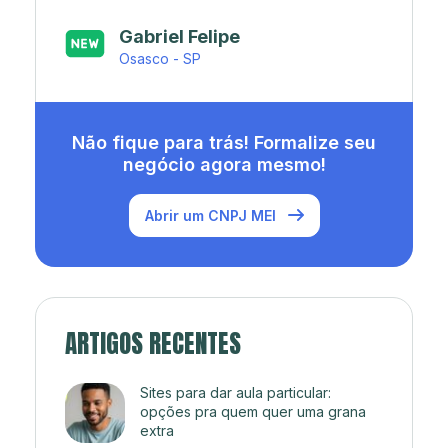
Japa’s açaí e sorveteria
Rio de Janeiro - RJ
Não fique para trás! Formalize seu
negócio agora mesmo!
Abrir um CNPJ MEI
ARTIGOS RECENTES
Sites para dar aula particular:
opções pra quem quer uma grana
extra