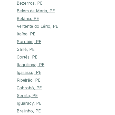
Bezerros, PE
Belém de Maria, PE
Betânia, PE
Vertente do Lério, PE
Itaíba, PE
Surubim, PE
Sairé, PE
Cortês, PE
Itaquitinga, PE
Igarassu, PE
Ribeirão, PE
Cabrobó, PE
Serrita, PE
Iguaracy, PE
Brejinho, PE