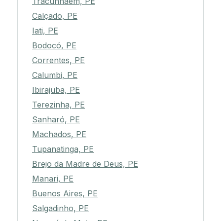
Tracunhaém, PE
Calçado, PE
Iati, PE
Bodocó, PE
Correntes, PE
Calumbi, PE
Ibirajuba, PE
Terezinha, PE
Sanharó, PE
Machados, PE
Tupanatinga, PE
Brejo da Madre de Deus, PE
Manari, PE
Buenos Aires, PE
Salgadinho, PE