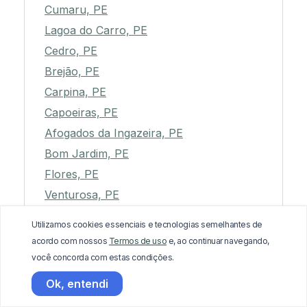
Cumaru, PE
Lagoa do Carro, PE
Cedro, PE
Brejão, PE
Carpina, PE
Capoeiras, PE
Afogados da Ingazeira, PE
Bom Jardim, PE
Flores, PE
Venturosa, PE
São Caitano, PE
Utilizamos cookies essenciais e tecnologias semelhantes de
Carnaíba, PE
acordo com nossos
Termos de uso
e, ao continuar navegando,
Passira, PE
você concorda com estas condições.
Ipubi, PE
Ok, entendi
Escada, PE