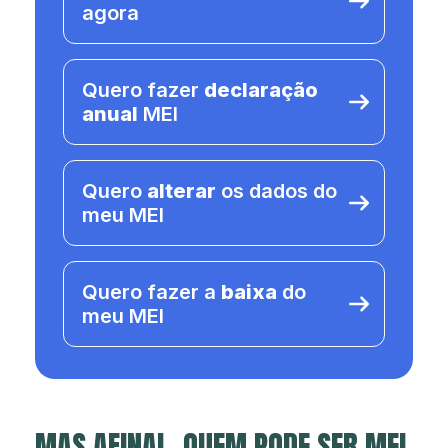
agora
Quero fazer
declaração
anual
MEI
Quero
alterar
os dados do
meu MEI
Quero fazer a
baixa
do
meu MEI
MAS AFINAL, QUEM PODE SER MEI