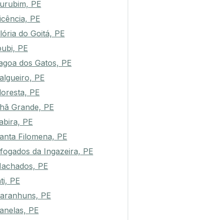
urubim, PE
icência, PE
lória do Goitá, PE
pubi, PE
agoa dos Gatos, PE
algueiro, PE
loresta, PE
hã Grande, PE
abira, PE
anta Filomena, PE
fogados da Ingazeira, PE
achados, PE
ati, PE
aranhuns, PE
anelas, PE