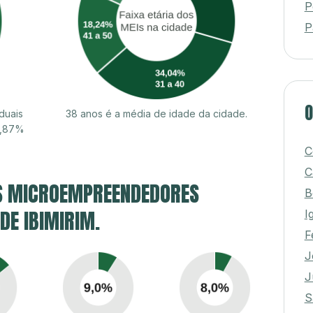
P
P
O
duais
38 anos é a média de idade da cidade.
9,87%
C
C
S MICROEMPREENDEDORES
B
 DE IBIMIRIM.
I
F
J
J
S