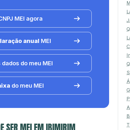
M
L
NPJ MEI agora
J
Q
L
laração anual
MEI
C
I
 dados do meu MEI
Q
S
Á
aixa
do meu MEI
G
P
A
B
E SER MEI EM IBIMIRIM
T