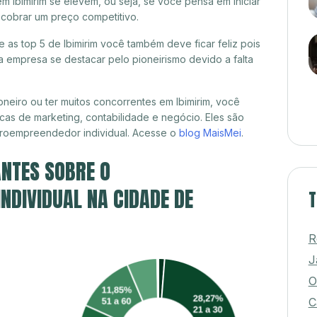
m Ibimirim se elevem, ou seja, se você pensa em iniciar
 cobrar um preço competitivo.
e as top 5 de Ibimirim você também deve ficar feliz pois
 empresa se destacar pelo pioneirismo devido a falta
neiro ou ter muitos concorrentes em Ibimirim, você
cas de marketing, contabilidade e negócio. Eles são
croempreendedor individual. Acesse o
blog MaisMei
.
NTES SOBRE O
DIVIDUAL NA CIDADE DE
T
R
J
O
C