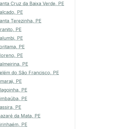
anta Cruz da Baixa Verde, PE
alçado, PE
anta Terezinha, PE
ranito, PE
alumbi, PE
oritama, PE
oreno, PE
almeirina, PE
elém do São Francisco, PE
maraji, PE
lagoinha, PE
imbaúba, PE
assira, PE
azaré da Mata, PE
irinhaém, PE