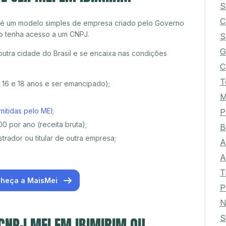
S
C
 é um modelo simples de empresa criado pelo Governo
o tenha acesso a um CNPJ.
S
G
outra cidade do Brasil e se encaixa nas condições
C
T
e 16 e 18 anos e ser emancipado);
M
mitidas pelo MEI
;
P
0 por ano (receita bruta);
B
trador ou titular de outra empresa;
A
A
T
heça a MaisMei
P
N
S
 CNPJ MEI EM IBIMIRIM OU