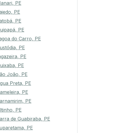
anari, PE
ajedo, PE
atobá, PE
uipapá, PE
agoa do Carro, PE
ustódia, PE
ngazeira, PE
uixaba, PE
ão João, PE
gua Preta, PE
ameleira, PE
arnamirim, PE
ltinho, PE
arra de Guabiraba, PE
uparetama, PE