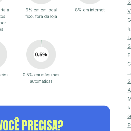
S
rta a
9% em em local
8% em internet
V
tos
fixo, fora da loja
G
por
I
es
L
S
F
C
T
reios
0,5% em máquinas
S
automáticas
A
M
I
G
VOCÊ PRECISA?
P