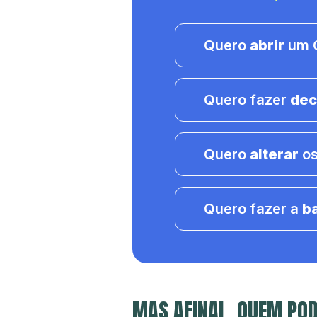
Quero
abrir
um C
Quero fazer
dec
Quero
alterar
os
Quero fazer a
b
MAS AFINAL, QUEM POD