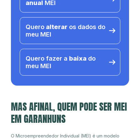
anual
MEI
Quero
alterar
os dados do
meu MEI
Quero fazer a
baixa
do
meu MEI
MAS AFINAL, QUEM PODE SER MEI
EM GARANHUNS
O Microempreendedor Individual (MEI) é um modelo