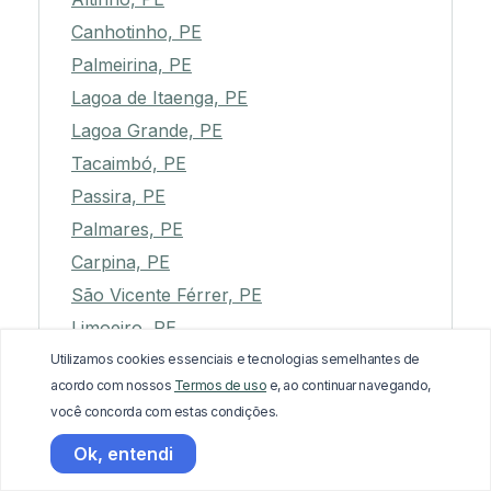
Canhotinho, PE
Palmeirina, PE
Lagoa de Itaenga, PE
Lagoa Grande, PE
Tacaimbó, PE
Passira, PE
Palmares, PE
Carpina, PE
São Vicente Férrer, PE
Limoeiro, PE
Primavera, PE
Utilizamos cookies essenciais e tecnologias semelhantes de
acordo com nossos
Termos de uso
e, ao continuar navegando,
Cedro, PE
você concorda com estas condições.
São Bento do Una, PE
Ok, entendi
Verdejante, PE