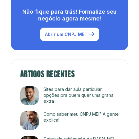
Não fique para trás! Formalize seu
negócio agora mesmo!
Abrir um CNPJ MEI
ARTIGOS RECENTES
Sites para dar aula particular:
opções pra quem quer uma grana
extra
Como saber meu CNPJ MEI? A gente
explica!
Golpe da retificação da DASN: MEI,