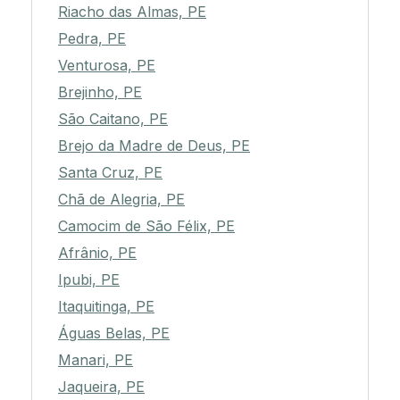
Riacho das Almas, PE
Pedra, PE
Venturosa, PE
Brejinho, PE
São Caitano, PE
Brejo da Madre de Deus, PE
Santa Cruz, PE
Chã de Alegria, PE
Camocim de São Félix, PE
Afrânio, PE
Ipubi, PE
Itaquitinga, PE
Águas Belas, PE
Manari, PE
Jaqueira, PE