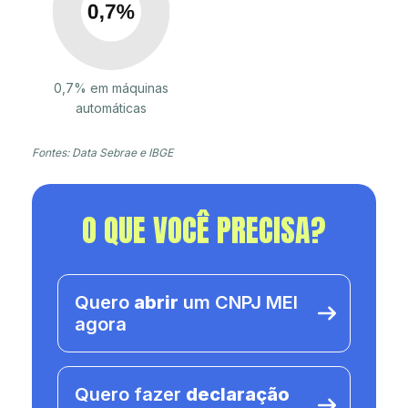
0,7% em máquinas
automáticas
Fontes: Data Sebrae e IBGE
O QUE VOCÊ PRECISA?
Quero
abrir
um CNPJ MEI
agora
Quero fazer
declaração