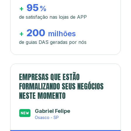
95
+
%
de satisfação nas lojas de APP
200
+
milhões
de guias DAS geradas por nós
EMPRESAS QUE ESTÃO
FORMALIZANDO SEUS NEGÓCIOS
NESTE MOMENTO
Japa’s açaí e sorveteria
Rio de Janeiro - RJ