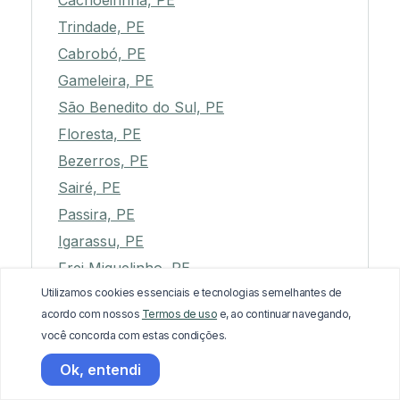
Cachoeirinha, PE
Trindade, PE
Cabrobó, PE
Gameleira, PE
São Benedito do Sul, PE
Floresta, PE
Bezerros, PE
Sairé, PE
Passira, PE
Igarassu, PE
Frei Miguelinho, PE
Utilizamos cookies essenciais e tecnologias semelhantes de
Toritama, PE
acordo com nossos
Termos de uso
e, ao continuar navegando,
Ipubi, PE
você concorda com estas condições.
Tracunhaém, PE
Ok, entendi
Petrolândia, PE