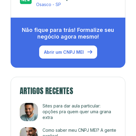
Rio de Janeiro - RJ
Não fique para trás! Formalize seu
negócio agora mesmo!
Abrir um CNPJ MEI
ARTIGOS RECENTES
Sites para dar aula particular:
opções pra quem quer uma grana
extra
Como saber meu CNPJ MEI? A gente
explica!