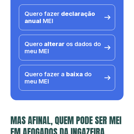
Quero fazer
declaração
anual
MEI
Quero
alterar
os dados do
meu MEI
Quero fazer a
baixa
do
meu MEI
MAS AFINAL, QUEM PODE SER MEI
EM AFOGADOS DA INGAZEIRA