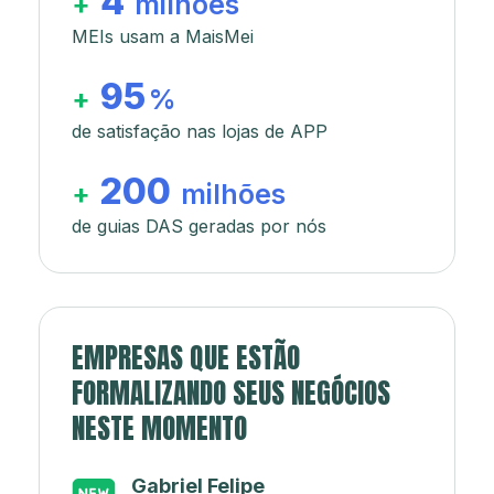
4
+
milhões
MEIs usam a MaisMei
95
+
%
de satisfação nas lojas de APP
200
+
milhões
de guias DAS geradas por nós
EMPRESAS QUE ESTÃO
FORMALIZANDO SEUS NEGÓCIOS
NESTE MOMENTO
Japa’s açaí e sorveteria