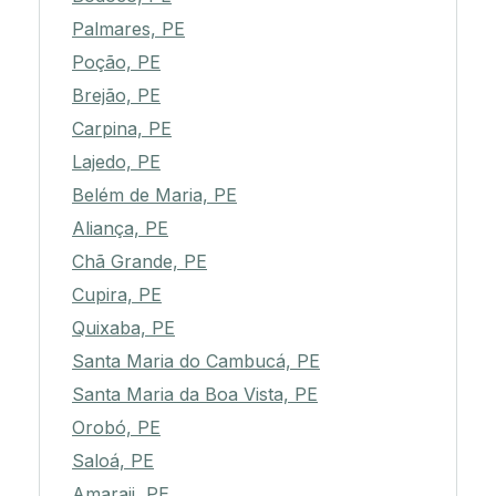
Palmares, PE
Poção, PE
Brejão, PE
Carpina, PE
Lajedo, PE
Belém de Maria, PE
Aliança, PE
Chã Grande, PE
Cupira, PE
Quixaba, PE
Santa Maria do Cambucá, PE
Santa Maria da Boa Vista, PE
Orobó, PE
Saloá, PE
Amaraji, PE