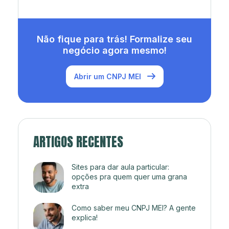
Não fique para trás! Formalize seu
negócio agora mesmo!
Abrir um CNPJ MEI
ARTIGOS RECENTES
Sites para dar aula particular:
opções pra quem quer uma grana
extra
Como saber meu CNPJ MEI? A gente
explica!