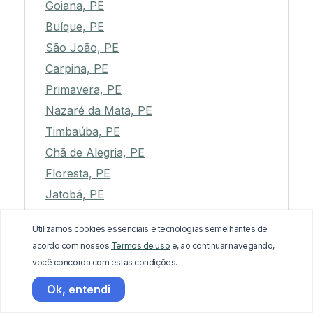
Goiana, PE
Buíque, PE
São João, PE
Carpina, PE
Primavera, PE
Nazaré da Mata, PE
Timbaúba, PE
Chã de Alegria, PE
Floresta, PE
Jatobá, PE
Casinhas, PE
Utilizamos cookies essenciais e tecnologias semelhantes de
Macaparana, PE
acordo com nossos
Termos de uso
e, ao continuar navegando,
Itaíba, PE
você concorda com estas condições.
Araçoiaba, PE
Ok, entendi
Betânia, PE