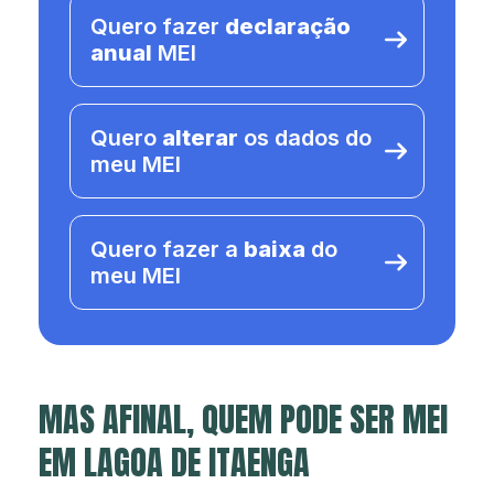
Quero fazer
declaração
anual
MEI
Quero
alterar
os dados do
meu MEI
Quero fazer a
baixa
do
meu MEI
MAS AFINAL, QUEM PODE SER MEI
EM LAGOA DE ITAENGA