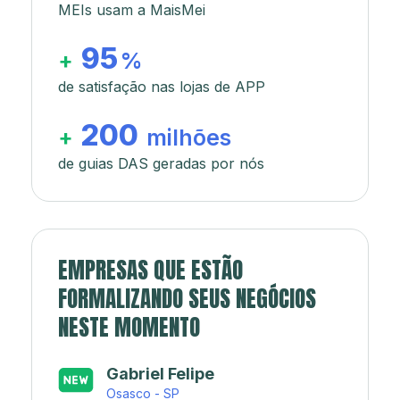
MEIs usam a MaisMei
95
+
%
de satisfação nas lojas de APP
200
+
milhões
de guias DAS geradas por nós
EMPRESAS QUE ESTÃO
FORMALIZANDO SEUS NEGÓCIOS
NESTE MOMENTO
Japa’s açaí e sorveteria
Rio de Janeiro - RJ