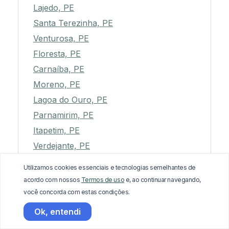
Lajedo, PE
Santa Terezinha, PE
Venturosa, PE
Floresta, PE
Carnaíba, PE
Moreno, PE
Lagoa do Ouro, PE
Parnamirim, PE
Itapetim, PE
Verdejante, PE
Itapissuma, PE
Utilizamos cookies essenciais e tecnologias semelhantes de
Tabira, PE
acordo com nossos
Termos de uso
e, ao continuar navegando,
Inajá, PE
você concorda com estas condições.
São José do Belmonte, PE
Ok, entendi
Lagoa dos Gatos, PE