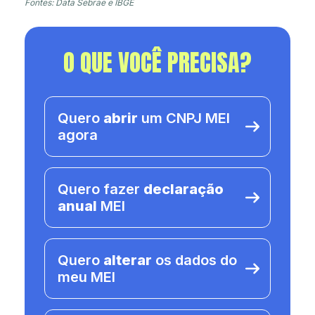
Fontes: Data Sebrae e IBGE
O QUE VOCÊ PRECISA?
Quero
abrir
um CNPJ MEI
agora
Quero fazer
declaração
anual
MEI
Quero
alterar
os dados do
meu MEI