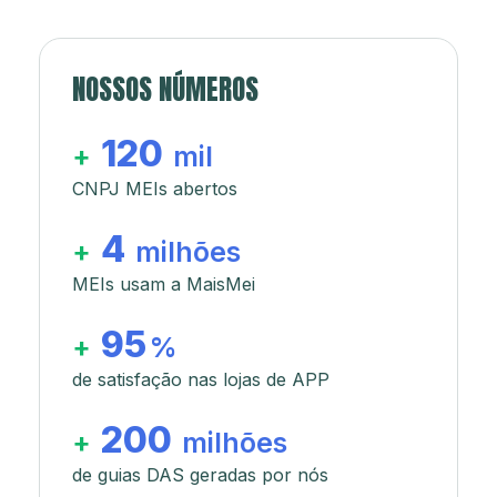
NOSSOS NÚMEROS
120
+
mil
CNPJ MEIs abertos
4
+
milhões
MEIs usam a MaisMei
95
+
%
de satisfação nas lojas de APP
200
+
milhões
de guias DAS geradas por nós