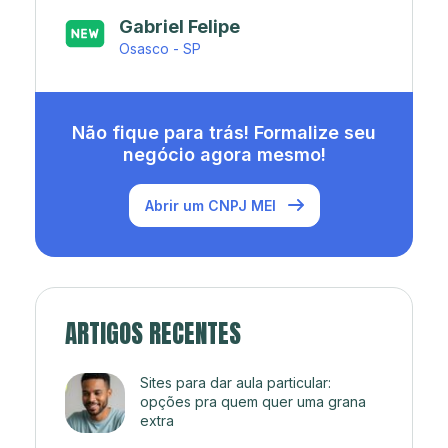
Japa’s açaí e sorveteria
Rio de Janeiro - RJ
Não fique para trás! Formalize seu
negócio agora mesmo!
Abrir um CNPJ MEI
ARTIGOS RECENTES
Sites para dar aula particular:
opções pra quem quer uma grana
extra