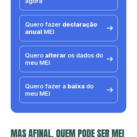
agora
Quero fazer
declaração
anual
MEI
Quero
alterar
os dados do
meu MEI
Quero fazer a
baixa
do
meu MEI
MAS AFINAL, QUEM PODE SER MEI