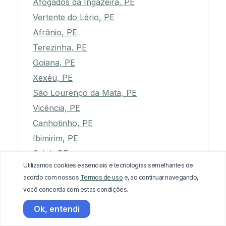
Afogados da Ingazeira, PE
Vertente do Lério, PE
Afrânio, PE
Terezinha, PE
Goiana, PE
Xexéu, PE
São Lourenço da Mata, PE
Vicência, PE
Canhotinho, PE
Ibimirim, PE
Sairé, PE
Utilizamos cookies essenciais e tecnologias semelhantes de
Chã de Alegria, PE
acordo com nossos
Termos de uso
e, ao continuar navegando,
Camocim de São Félix, PE
você concorda com estas condições.
Araçoiaba, PE
Ok, entendi
Macaparana, PE