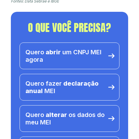
Fontes: Data Sebrae e IBGE
O QUE VOCÊ PRECISA?
Quero
abrir
um CNPJ MEI
agora
Quero fazer
declaração
anual
MEI
Quero
alterar
os dados do
meu MEI