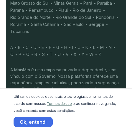
Mato Grosso do Sul
Minas Gerais
Pará
Paraíba
Paraná
Pernambuco
Piauí
Rio de Janeiro
Rio Grande do Norte
Rio Grande do Sul
Rondônia
Roraima
Santa Catarina
São Paulo
Sergipe
Tocantins
A
B
C
D
E
F
G
H
I
J
K
L
M
N
O
P
Q
R
S
T
U
V
X
Y
W
Z
A MaisMei é uma empresa privada independente, sem
vínculo com o Governo. Nossa plataforma oferece uma
experiência simples e intuitiva, priorizando a segurança
e confidencialidade dos usuários cadastrados.
Disponibilizamos funcionalidades gratuitas e serviços
Utilizamos cookies essenciais e tecnologias semelhantes de
pagos que também podem ser acessados gratuitamente
acordo com nossos
Termos de uso
e, ao continuar navegando,
por meio das plataformas governamentais. Nosso
você concorda com estas condições.
propósito é simplificar a rotina do empreendedor,
Ok, entendi
agregando em uma única plataforma todos os recursos
necessários para a gestão do CNPJ.