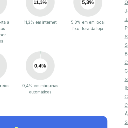
O
J
J
rta a
11,3% em internet
5,3% em em local
P
tos
fixo, fora da loja
por
S
es
S
B
C
C
S
reios
0,4% em máquinas
I
automáticas
C
C
Á
S