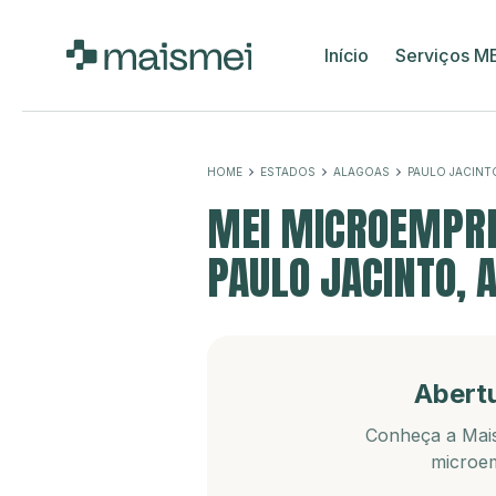
Início
Serviços M
HOME
ESTADOS
ALAGOAS
PAULO JACINT
MEI MICROEMPRE
PAULO JACINTO, 
Abert
Conheça a Mais
microem