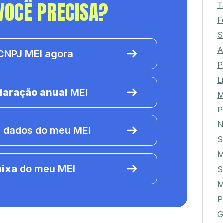
VOCÊ PRECISA?
T
F
S
A
NPJ MEI agora
P
L
laração anual
MEI
M
P
N
 dados do meu MEI
S
M
aixa
do meu MEI
S
M
P
G