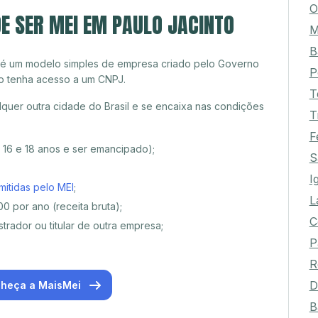
O
E SER MEI EM PAULO JACINTO
M
B
 é um modelo simples de empresa criado pelo Governo
P
o tenha acesso a um CNPJ.
T
quer outra cidade do Brasil e se encaixa nas condições
T
F
e 16 e 18 anos e ser emancipado);
S
I
mitidas pelo MEI
;
L
0 por ano (receita bruta);
C
trador ou titular de outra empresa;
P
R
D
heça a MaisMei
B