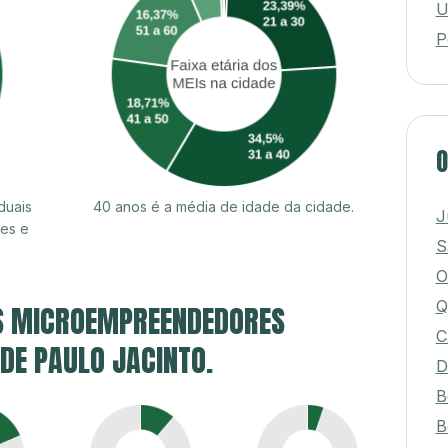
U
P
O
duais
40 anos é a média de idade da cidade.
J
res e
S
O
Q
S MICROEMPREENDEDORES
C
 DE PAULO JACINTO.
D
B
B