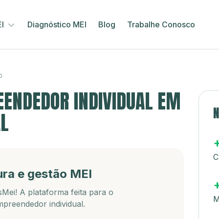
EI
Diagnóstico MEI
Blog
Trabalhe Conosco
O
ENDEDOR INDIVIDUAL EM
N
AL
C
ura e gestão MEI
Mei! A plataforma feita para o
M
preendedor individual.