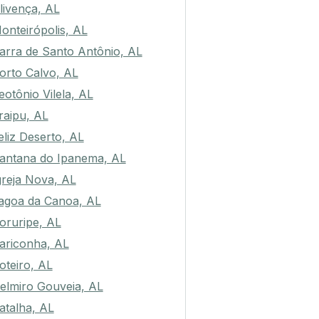
livença, AL
onteirópolis, AL
arra de Santo Antônio, AL
orto Calvo, AL
eotônio Vilela, AL
raipu, AL
eliz Deserto, AL
antana do Ipanema, AL
greja Nova, AL
agoa da Canoa, AL
oruripe, AL
ariconha, AL
oteiro, AL
elmiro Gouveia, AL
atalha, AL