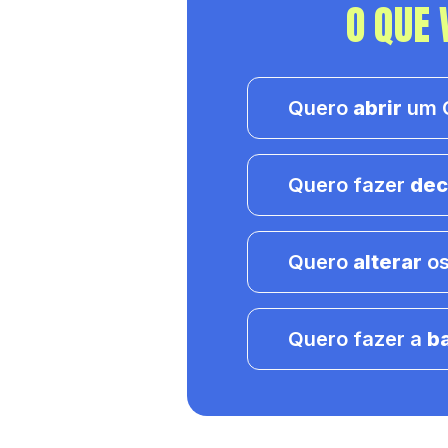
O QUE 
Quero
abrir
um C
Quero fazer
dec
Quero
alterar
os
Quero fazer a
b