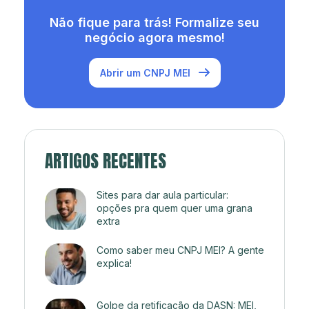
Não fique para trás! Formalize seu
negócio agora mesmo!
Abrir um CNPJ MEI
ARTIGOS RECENTES
Sites para dar aula particular:
opções pra quem quer uma grana
extra
Como saber meu CNPJ MEI? A gente
explica!
Golpe da retificação da DASN: MEI,