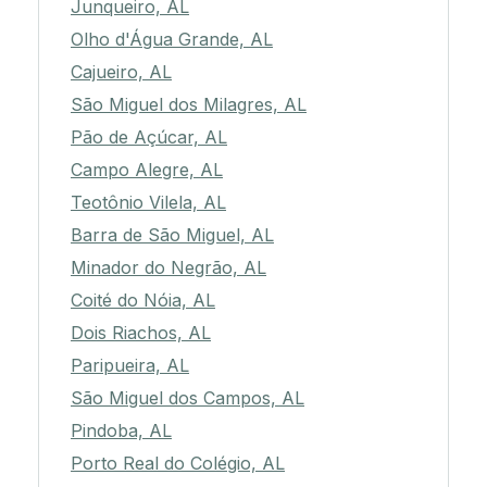
Junqueiro, AL
Olho d'Água Grande, AL
Cajueiro, AL
São Miguel dos Milagres, AL
Pão de Açúcar, AL
Campo Alegre, AL
Teotônio Vilela, AL
Barra de São Miguel, AL
Minador do Negrão, AL
Coité do Nóia, AL
Dois Riachos, AL
Paripueira, AL
São Miguel dos Campos, AL
Pindoba, AL
Porto Real do Colégio, AL