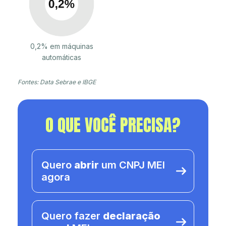
0,2% em máquinas
automáticas
Fontes: Data Sebrae e IBGE
O QUE VOCÊ PRECISA?
Quero
abrir
um CNPJ MEI
agora
Quero fazer
declaração