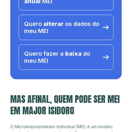
anual
MEI
Quero
alterar
os dados do
meu MEI
Quero fazer a
baixa
do
meu MEI
MAS AFINAL, QUEM PODE SER MEI
EM MAJOR ISIDORO
O Microempreendedor Individual (MEI) é um modelo