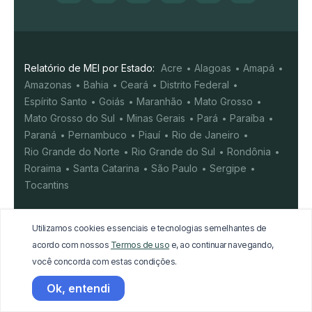
Relatório de MEI por Estado:
Acre
Alagoas
Amapá
Amazonas
Bahia
Ceará
Distrito Federal
Espírito Santo
Goiás
Maranhão
Mato Grosso
Mato Grosso do Sul
Minas Gerais
Pará
Paraíba
Paraná
Pernambuco
Piauí
Rio de Janeiro
Rio Grande do Norte
Rio Grande do Sul
Rondônia
Roraima
Santa Catarina
São Paulo
Sergipe
Tocantins
A
B
C
D
E
F
G
H
I
J
K
L
M
N
Utilizamos cookies essenciais e tecnologias semelhantes de
O
P
Q
R
S
T
U
V
X
Y
W
Z
acordo com nossos
Termos de uso
e, ao continuar navegando,
você concorda com estas condições.
A MaisMei é uma empresa privada independente, sem
Ok, entendi
vínculo com o Governo. Nossa plataforma oferece uma
experiência simples e intuitiva, priorizando a segurança