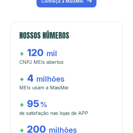
Conheça a MaisMei
NOSSOS NÚMEROS
120
+
mil
CNPJ MEIs abertos
4
+
milhões
MEIs usam a MaisMei
95
+
%
de satisfação nas lojas de APP
200
+
milhões