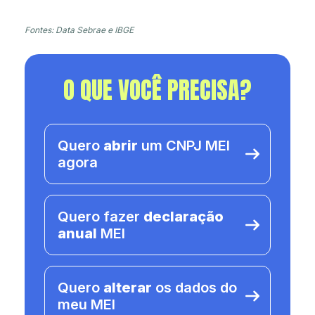
Fontes: Data Sebrae e IBGE
O QUE VOCÊ PRECISA?
Quero
abrir
um CNPJ MEI
agora
Quero fazer
declaração
anual
MEI
Quero
alterar
os dados do
meu MEI