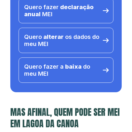
Quero fazer
declaração
anual
MEI
Quero
alterar
os dados do
meu MEI
Quero fazer a
baixa
do
meu MEI
MAS AFINAL, QUEM PODE SER MEI
EM LAGOA DA CANOA