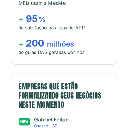
MEIs usam a MaisMei
95
+
%
de satisfação nas lojas de APP
200
+
milhões
de guias DAS geradas por nós
EMPRESAS QUE ESTÃO
FORMALIZANDO SEUS NEGÓCIOS
NESTE MOMENTO
Japa’s açaí e sorveteria
Rio de Janeiro - RJ