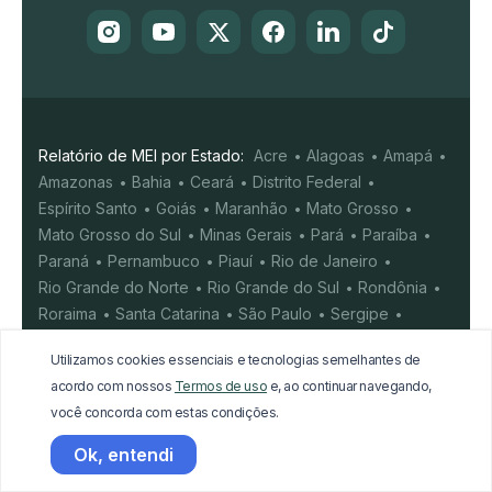
Relatório de MEI por Estado:
Acre
Alagoas
Amapá
Amazonas
Bahia
Ceará
Distrito Federal
Espírito Santo
Goiás
Maranhão
Mato Grosso
Mato Grosso do Sul
Minas Gerais
Pará
Paraíba
Paraná
Pernambuco
Piauí
Rio de Janeiro
Rio Grande do Norte
Rio Grande do Sul
Rondônia
Roraima
Santa Catarina
São Paulo
Sergipe
Tocantins
Utilizamos cookies essenciais e tecnologias semelhantes de
acordo com nossos
Termos de uso
e, ao continuar navegando,
A
B
C
D
E
F
G
H
I
J
K
L
M
N
você concorda com estas condições.
O
P
Q
R
S
T
U
V
X
Y
W
Z
Ok, entendi
A MaisMei é uma empresa privada independente, sem