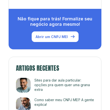
Não fique para trás! Formalize seu
negócio agora mesmo!
Abrir um CNPJ MEI
ARTIGOS RECENTES
Sites para dar aula particular:
opções pra quem quer uma grana
extra
Como saber meu CNPJ MEI? A gente
explica!