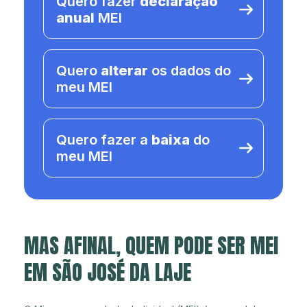
Quero fazer
declaração
anual
MEI
Quero
alterar
os dados do
meu MEI
Quero fazer a
baixa
do
meu MEI
MAS AFINAL, QUEM PODE SER MEI
EM SÃO JOSÉ DA LAJE