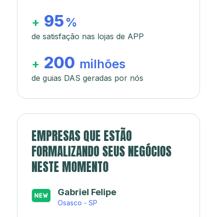
95
+
%
de satisfação nas lojas de APP
200
+
milhões
de guias DAS geradas por nós
EMPRESAS QUE ESTÃO
FORMALIZANDO SEUS NEGÓCIOS
NESTE MOMENTO
Japa’s açaí e sorveteria
Rio de Janeiro - RJ