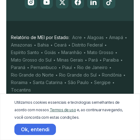
Relatório de MEI por Estado:
Acre
Alagoas
Amapá
Amazonas
Bahia
Ceará
Distrito Federal
Espírito Santo
Goiás
Maranhão
Mato Grosso
Mato Grosso do Sul
Minas Gerais
Pará
Paraíba
Paraná
Pernambuco
Piauí
Rio de Janeiro
Rio Grande do Norte
Rio Grande do Sul
Rondônia
Roraima
Santa Catarina
São Paulo
Sergipe
Tocantins
Utilizamos cookies essenciais e tecnologias semelhantes de
A
B
C
D
E
F
G
H
I
J
K
L
M
N
acordo com nossos
Termos de uso
e, ao continuar navegando,
O
P
Q
R
S
T
U
V
X
Y
W
Z
você concorda com estas condições.
Ok, entendi
A MaisMei é uma empresa privada independente, sem
vínculo com o Governo. Nossa plataforma oferece uma