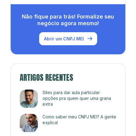
Não fique para trás! Formalize seu
negócio agora mesmo!
Abrir um CNPJ MEI
ARTIGOS RECENTES
Sites para dar aula particular:
opções pra quem quer uma grana
extra
Como saber meu CNPJ MEI? A gente
explica!