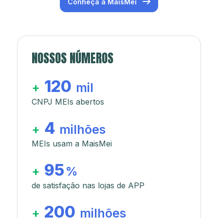
Conheça a MaisMei
NOSSOS NÚMEROS
120
+
mil
CNPJ MEIs abertos
4
+
milhões
MEIs usam a MaisMei
95
+
%
de satisfação nas lojas de APP
200
+
milhões