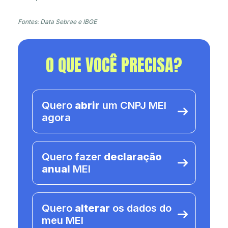
Fontes: Data Sebrae e IBGE
O QUE VOCÊ PRECISA?
Quero
abrir
um CNPJ MEI
agora
Quero fazer
declaração
anual
MEI
Quero
alterar
os dados do
meu MEI