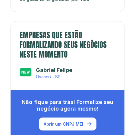
EMPRESAS QUE ESTÃO
FORMALIZANDO SEUS NEGÓCIOS
NESTE MOMENTO
Japa’s açaí e sorveteria
Rio de Janeiro - RJ
Não fique para trás! Formalize seu
negócio agora mesmo!
Abrir um CNPJ MEI