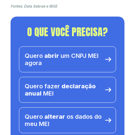
Fontes: Data Sebrae e IBGE
O QUE VOCÊ PRECISA?
Quero
abrir
um CNPJ MEI
agora
Quero fazer
declaração
anual
MEI
Quero
alterar
os dados do
meu MEI