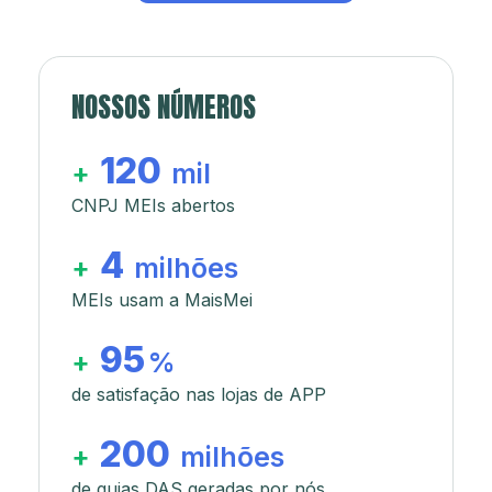
NOSSOS NÚMEROS
120
+
mil
CNPJ MEIs abertos
4
+
milhões
MEIs usam a MaisMei
95
+
%
de satisfação nas lojas de APP
200
+
milhões
de guias DAS geradas por nós