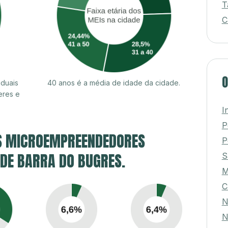
T
C
O
iduais
40 anos é a média de idade da cidade.
eres e
I
P
S MICROEMPREENDEDORES
P
 DE BARRA DO BUGRES.
S
C
N
N