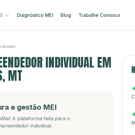
EI
Diagnóstico MEI
Blog
Trabalhe Conosco
O BUGRES
ENDEDOR INDIVIDUAL EM
N
S, MT
C
ura e gestão MEI
Mei! A plataforma feita para o
M
preendedor individual.