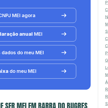
P
C
NPJ MEI agora
N
M
S
laração anual
MEI
C
C
 dados do meu MEI
P
G
L
aixa
do meu MEI
M
Á
R
R
E SER MEI EM BARRA DO BUGRES
S