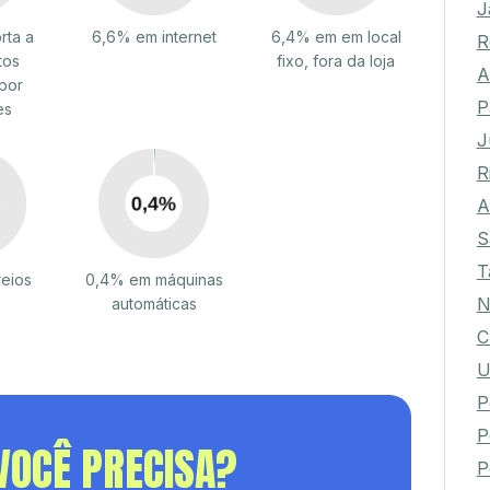
J
rta a
6,6% em internet
6,4% em em local
R
tos
fixo, fora da loja
A
por
P
es
J
R
A
S
T
reios
0,4% em máquinas
N
automáticas
C
U
P
P
VOCÊ PRECISA?
P