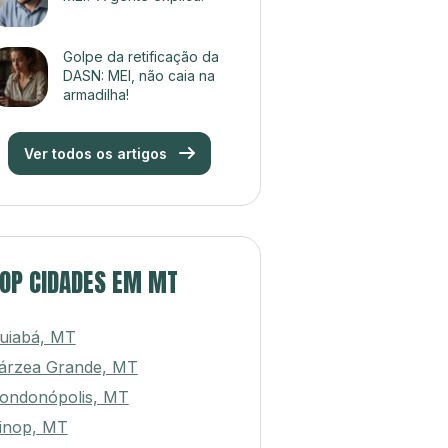
Golpe da retificação da
DASN: MEI, não caia na
armadilha!
Ver todos os artigos
OP CIDADES EM MT
uiabá, MT
árzea Grande, MT
ondonópolis, MT
inop, MT