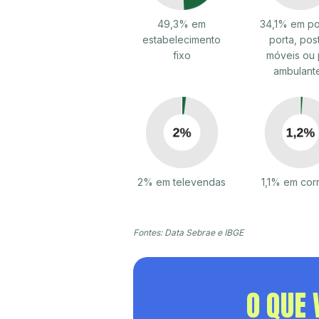
49,3% em
34,1% em po
estabelecimento
porta, pos
fixo
móveis ou 
ambulant
2% em televendas
1,1% em cor
Fontes: Data Sebrae e IBGE
O QUE 