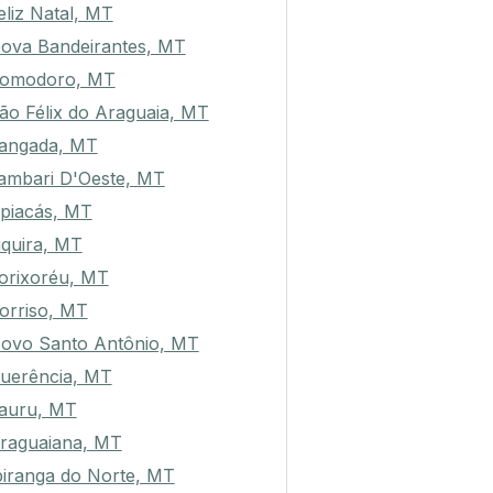
eliz Natal, MT
ova Bandeirantes, MT
omodoro, MT
ão Félix do Araguaia, MT
angada, MT
ambari D'Oeste, MT
piacás, MT
tiquira, MT
orixoréu, MT
orriso, MT
ovo Santo Antônio, MT
uerência, MT
auru, MT
raguaiana, MT
piranga do Norte, MT