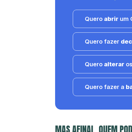
Quero
abrir
um C
Quero fazer
dec
Quero
alterar
os
Quero fazer a
b
MAS AFINAL, QUEM POD