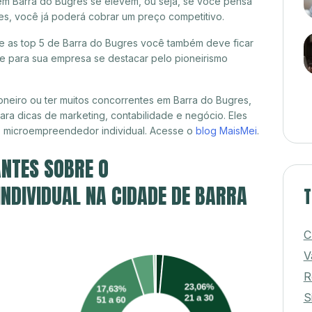
em Barra do Bugres se elevem, ou seja, se você pensa
es, você já poderá cobrar um preço competitivo.
re as top 5 de Barra do Bugres você também deve ficar
de para sua empresa se destacar pelo pioneirismo
neiro ou ter muitos concorrentes em Barra do Bugres,
ra dicas de marketing, contabilidade e negócio. Eles
, microempreendedor individual. Acesse o
blog MaisMei
.
NTES SOBRE O
NDIVIDUAL NA CIDADE DE BARRA
T
C
V
R
S