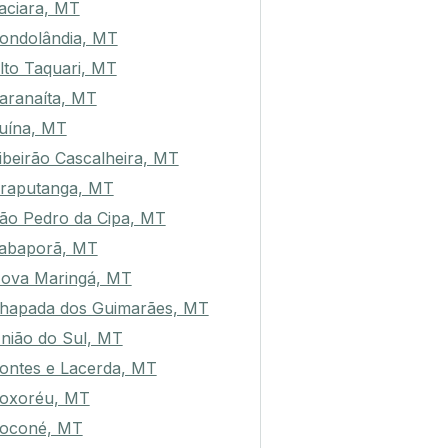
aciara, MT
ondolândia, MT
lto Taquari, MT
aranaíta, MT
uína, MT
ibeirão Cascalheira, MT
raputanga, MT
ão Pedro da Cipa, MT
abaporã, MT
ova Maringá, MT
hapada dos Guimarães, MT
nião do Sul, MT
ontes e Lacerda, MT
oxoréu, MT
oconé, MT