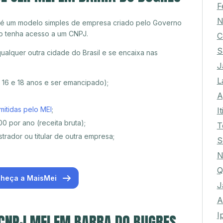
F
N
 é um modelo simples de empresa criado pelo Governo
o tenha acesso a um CNPJ.
C
S
alquer outra cidade do Brasil e se encaixa nas
J
L
e 16 e 18 anos e ser emancipado);
A
mitidas pelo MEI
;
I
0 por ano (receita bruta);
T
trador ou titular de outra empresa;
S
N
Q
heça a MaisMei
J
A
I
 CNPJ MEI EM BARRA DO BUGRES