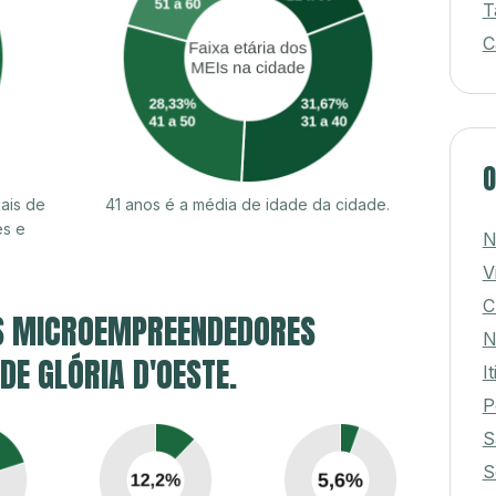
T
C
O
ais de
41 anos é a média de idade da cidade.
es e
N
V
C
S MICROEMPREENDEDORES
N
 DE GLÓRIA D'OESTE.
I
P
S
S