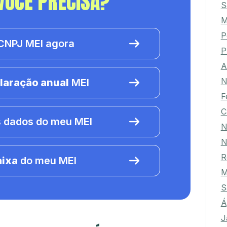
VOCÊ PRECISA?
S
P
NPJ MEI agora
P
A
N
laração anual
MEI
F
C
 dados do meu MEI
N
N
R
aixa
do meu MEI
M
S
Á
J