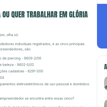
A OU QUER TRABALHAR EM GLÓRIA
om, olha só:
edores individuais registrados, e as cinco principais
preendedores, são:
o de piercing - 9609-2/06
A
de beleza - 9602-5/02
ções cadastrais - 8291-1/00
/04
amentos eletroeletrônicos de uso pessoal e doméstico
croempreendedor se encontra entre essas cinco?