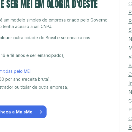
E SER MEI EM GLÓRIA D'OESTE
C
P
 é um modelo simples de empresa criado pelo Governo
R
o tenha acesso a um CNPJ.
S
lquer outra cidade do Brasil e se encaixa nas
N
e 16 e 18 anos e ser emancipado);
V
B
mitidas pelo MEI
;
C
0 por ano (receita bruta);
I
trador ou titular de outra empresa;
N
C
P
heça a MaisMei
C
R