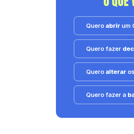
O QUE 
Quero
abrir
um C
Quero fazer
dec
Quero
alterar
os
Quero fazer a
b