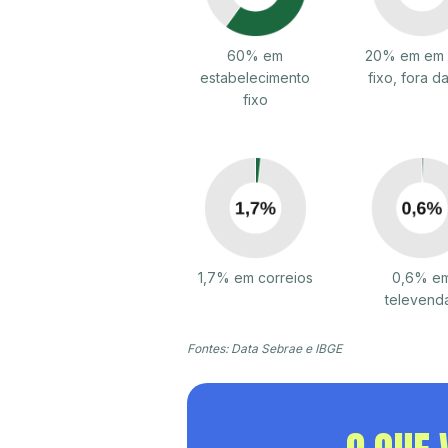
60% em
20% em em 
estabelecimento
fixo, fora da
fixo
1,7% em correios
0,6% e
televend
Fontes: Data Sebrae e IBGE