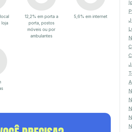
I
P
local
12,2% em porta a
5,6% em internet
J
 loja
porta, postos
L
móveis ou por
ambulantes
N
C
C
J
T
A
m
as
N
N
N
N
N