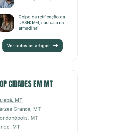
Golpe da retificação da
DASN: MEI, não caia na
armadilha!
Ver todos os artigos
OP CIDADES EM MT
uiabá, MT
árzea Grande, MT
ondonópolis, MT
inop, MT