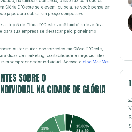
itividade, há também demanda, e isso faz com que os
em Glória D'Oeste se elevem, ou seja, se você pensa em
você já poderá cobrar um preço competitivo.
re as top 5 de Glória D'Oeste você também deve ficar
de para sua empresa se destacar pelo pioneirismo
neiro ou ter muitos concorrentes em Glória D'Oeste,
ra dicas de marketing, contabilidade e negócio. Eles
, microempreendedor individual. Acesse o
blog MaisMei
.
NTES SOBRE O
T
DIVIDUAL NA CIDADE DE GLÓRIA
C
V
R
S