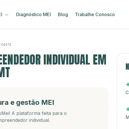
EI
Diagnóstico MEI
Blog
Trabalhe Conosco
D'OESTE
ENDEDOR INDIVIDUAL EM
N
 MT
C
ura e gestão MEI
Mei! A plataforma feita para o
M
preendedor individual.