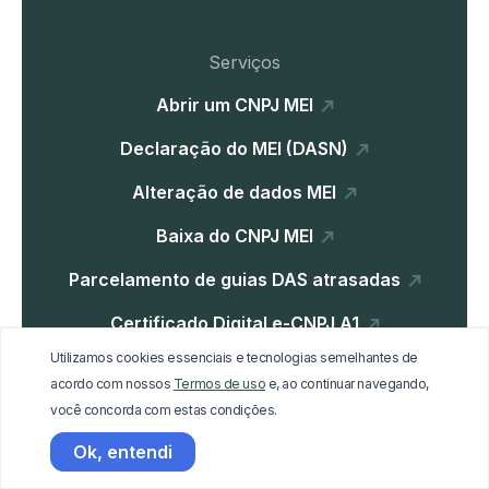
Serviços
Abrir um CNPJ MEI
Declaração do MEI (DASN)
Alteração de dados MEI
Baixa do CNPJ MEI
Parcelamento de guias DAS atrasadas
Certificado Digital e-CNPJ A1
Utilizamos cookies essenciais e tecnologias semelhantes de
Parcelamento Dívida Ativa
acordo com nossos
Termos de uso
e, ao continuar navegando,
você concorda com estas condições.
Institucional
Ok, entendi
Home