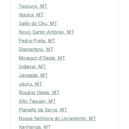
Tesouro, MT
Itiquira, MT
Salto do Céu, MT
Novo Santo Antônio, MT
Pedra Preta, MT
Diamantino, MT
Mirassol d'Oeste, MT
Indiavaí, MT
Jangada, MT
Jauru, MT
Rosário Oeste, MT
Alto Taquari, MT
Planalto da Serra, MT
Nossa Senhora do Livramento, MT
Itanhangá, MT