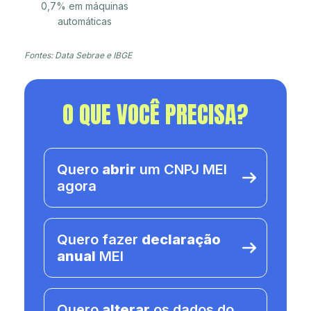
0,7% em máquinas
automáticas
Fontes: Data Sebrae e IBGE
O QUE VOCÊ PRECISA?
Quero
abrir
um CNPJ MEI
agora
Quero fazer
declaração
anual
MEI
Quero
alterar
os dados do