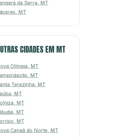
angará da Serra, MT
áceres, MT
UTRAS CIDADES EM MT
ova Olímpia, MT
ampinápolis, MT
anta Terezinha, MT
taúba, MT
olniza, MT
láudia, MT
orriso, MT
ova Canaã do Norte, MT