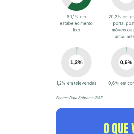
60,1% em
20,2% em po
estabelecimento
porta, pos
fixo
móveis ou 
ambulant
1,2% em televendas
0,6% em cor
Fontes: Data Sebrae e IBGE
O QUE 