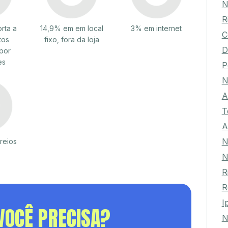
N
R
rta a
14,9% em em local
3% em internet
C
tos
fixo, fora da loja
D
por
es
P
N
A
T
A
N
reios
N
R
R
I
VOCÊ PRECISA?
N