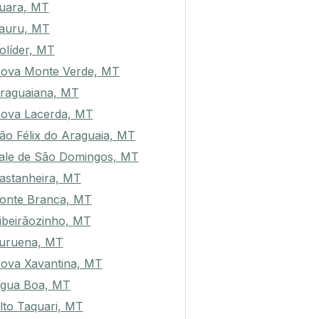
uara, MT
auru, MT
olíder, MT
ova Monte Verde, MT
raguaiana, MT
ova Lacerda, MT
ão Félix do Araguaia, MT
ale de São Domingos, MT
astanheira, MT
onte Branca, MT
ibeirãozinho, MT
uruena, MT
ova Xavantina, MT
gua Boa, MT
lto Taquari, MT