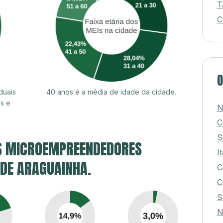
T
C
O
duais
40 anos é a média de idade da cidade.
s e
N
C
S
S MICROEMPREENDEDORES
I
 DE ARAGUAINHA.
C
C
S
N