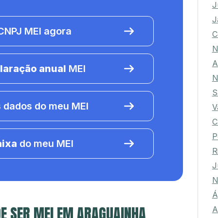
J
J
NPJ MEI agora
C
N
A
laração anual
MEI
N
S
 dados do meu MEI
V
C
P
aixa
do meu MEI
R
J
N
Á
E SER MEI EM ARAGUAINHA
A