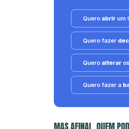
Quero
abrir
um C
Quero fazer
dec
Quero
alterar
os
Quero fazer a
b
MAS AFINAL, QUEM POD