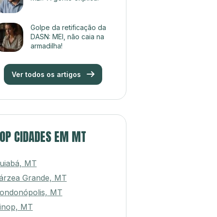
Golpe da retificação da
DASN: MEI, não caia na
armadilha!
Ver todos os artigos
OP CIDADES EM MT
uiabá, MT
árzea Grande, MT
ondonópolis, MT
inop, MT