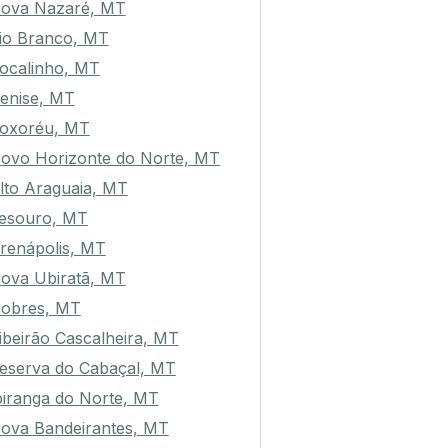
ova Nazaré, MT
io Branco, MT
ocalinho, MT
enise, MT
oxoréu, MT
ovo Horizonte do Norte, MT
lto Araguaia, MT
esouro, MT
renápolis, MT
ova Ubiratã, MT
obres, MT
ibeirão Cascalheira, MT
eserva do Cabaçal, MT
piranga do Norte, MT
ova Bandeirantes, MT