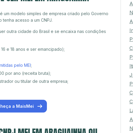
A
N
 é um modelo simples de empresa criado pelo Governo
o tenha acesso a um CNPJ.
A
I
r outra cidade do Brasil e se encaixa nas condições
P
C
e 16 e 18 anos e ser emancipado);
P
mitidas pelo MEI
;
I
0 por ano (receita bruta);
J
trador ou titular de outra empresa;
P
C
C
heça a MaisMei
L
A
N
 CNPJ MEI EM ARAGUAINHA OU