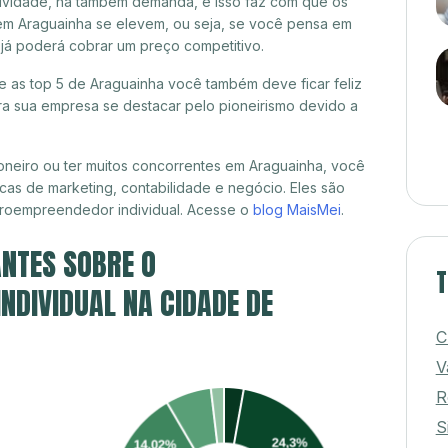
itividade, há também demanda, e isso faz com que os
em Araguainha se elevem, ou seja, se você pensa em
 já poderá cobrar um preço competitivo.
re as top 5 de Araguainha você também deve ficar feliz
a sua empresa se destacar pelo pioneirismo devido a
neiro ou ter muitos concorrentes em Araguainha, você
cas de marketing, contabilidade e negócio. Eles são
croempreendedor individual. Acesse o
blog MaisMei
.
NTES SOBRE O
T
DIVIDUAL NA CIDADE DE
C
V
R
S