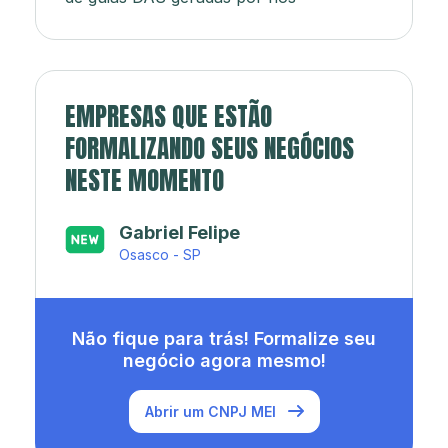
EMPRESAS QUE ESTÃO
FORMALIZANDO SEUS NEGÓCIOS
NESTE MOMENTO
Japa’s açaí e sorveteria
Rio de Janeiro - RJ
Não fique para trás! Formalize seu
negócio agora mesmo!
Abrir um CNPJ MEI