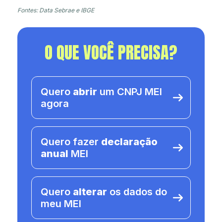
Fontes: Data Sebrae e IBGE
O QUE VOCÊ PRECISA?
Quero
abrir
um CNPJ MEI
agora
Quero fazer
declaração
anual
MEI
Quero
alterar
os dados do
meu MEI