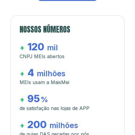
NOSSOS NÚMEROS
120
+
mil
CNPJ MEIs abertos
4
+
milhões
MEIs usam a MaisMei
95
+
%
de satisfação nas lojas de APP
200
+
milhões
de guias DAS geradas por nós