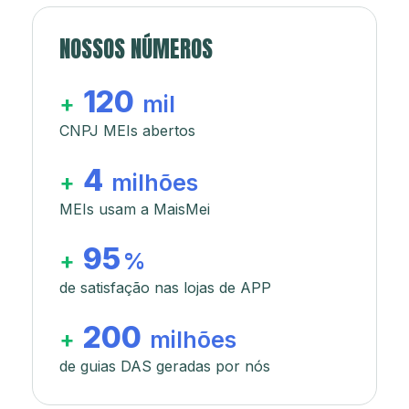
NOSSOS NÚMEROS
120
+
mil
CNPJ MEIs abertos
4
+
milhões
MEIs usam a MaisMei
95
+
%
de satisfação nas lojas de APP
200
+
milhões
de guias DAS geradas por nós