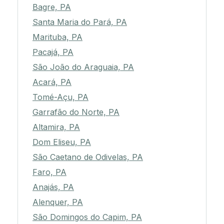
Bagre, PA
Santa Maria do Pará, PA
Marituba, PA
Pacajá, PA
São João do Araguaia, PA
Acará, PA
Tomé-Açu, PA
Garrafão do Norte, PA
Altamira, PA
Dom Eliseu, PA
São Caetano de Odivelas, PA
Faro, PA
Anajás, PA
Alenquer, PA
São Domingos do Capim, PA