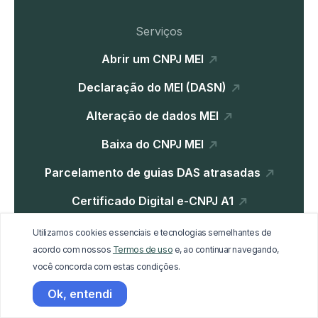
Serviços
Abrir um CNPJ MEI
Declaração do MEI (DASN)
Alteração de dados MEI
Baixa do CNPJ MEI
Parcelamento de guias DAS atrasadas
Certificado Digital e-CNPJ A1
Parcelamento Dívida Ativa
Utilizamos cookies essenciais e tecnologias semelhantes de
acordo com nossos
Termos de uso
e, ao continuar navegando,
você concorda com estas condições.
Institucional
Ok, entendi
Home