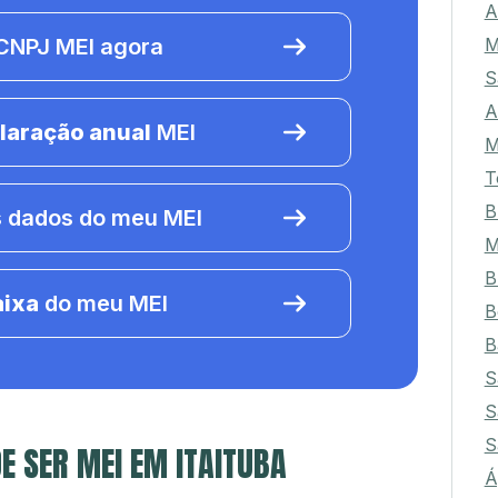
A
M
NPJ MEI agora
S
A
laração anual
MEI
M
T
B
 dados do meu MEI
M
B
aixa
do meu MEI
B
B
S
S
S
E SER MEI EM ITAITUBA
Á