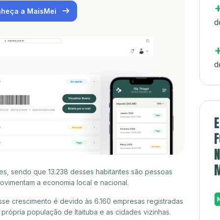
heça a MaisMei
d
d
E
F
N
ntes, sendo que 13.238 desses habitantes são pessoas
ovimentam a economia local e nacional.
esse crescimento é devido às 6.160 empresas registradas
rópria população de Itaituba e as cidades vizinhas.