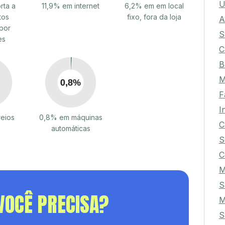
U
rta a
11,9% em internet
6,2% em em local
tos
fixo, fora da loja
A
por
S
es
C
B
M
F
I
reios
0,8% em máquinas
C
automáticas
S
C
M
S
VOCÊ PRECISA?
M
S