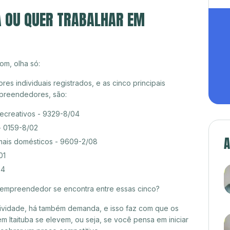
A OU QUER TRABALHAR EM
om, olha só:
es individuais registrados, e as cinco principais
preendedores, são:
recreativos - 9329-8/04
- 0159-8/02
A
mais domésticos - 9609-2/08
01
04
croempreendedor se encontra entre essas cinco?
itividade, há também demanda, e isso faz com que os
m Itaituba se elevem, ou seja, se você pensa em iniciar