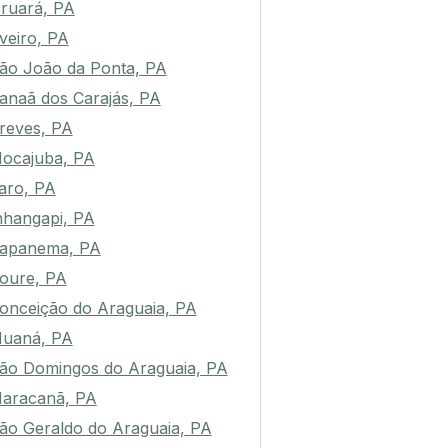
ruará, PA
veiro, PA
ão João da Ponta, PA
anaã dos Carajás, PA
reves, PA
ocajuba, PA
aro, PA
nhangapi, PA
apanema, PA
oure, PA
onceição do Araguaia, PA
uaná, PA
ão Domingos do Araguaia, PA
aracanã, PA
ão Geraldo do Araguaia, PA