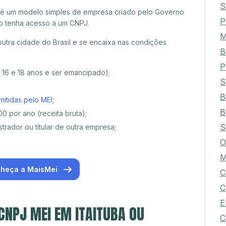
S
 é um modelo simples de empresa criado pelo Governo
P
o tenha acesso a um CNPJ.
M
outra cidade do Brasil e se encaixa nas condições
B
P
e 16 e 18 anos e ser emancipado);
S
B
mitidas pelo MEI
;
B
0 por ano (receita bruta);
S
trador ou titular de outra empresa;
O
M
heça a MaisMei
C
C
E
 CNPJ MEI EM ITAITUBA OU
C