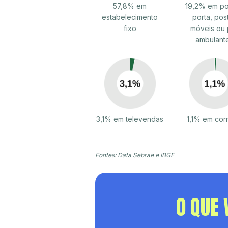
57,8% em
19,2% em po
estabelecimento
porta, pos
fixo
móveis ou 
ambulant
3,1% em televendas
1,1% em cor
Fontes: Data Sebrae e IBGE
O QUE 