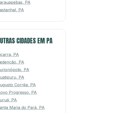
arauapebas, PA
astanhal, PA
UTRAS CIDADES EM PA
içarra, PA
edenção, PA
urionópolis, PA
uatipuru, PA
ugusto Corrêa, PA
ovo Progresso, PA
uruá, PA
anta Maria do Pará, PA