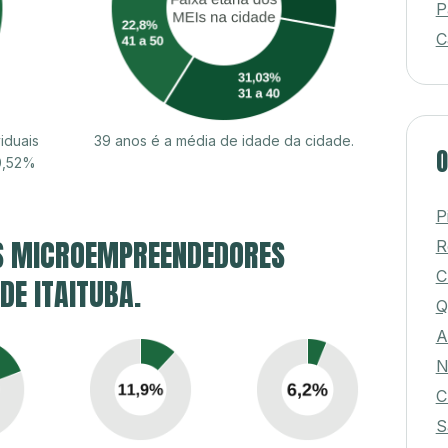
P
C
iduais
39 anos é a média de idade da cidade.
O
50,52%
P
S MICROEMPREENDEDORES
R
C
DE ITAITUBA.
Q
A
N
C
S