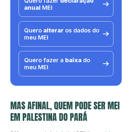
Quero fazer
declaração
anual
MEI
Quero
alterar
os dados do
meu MEI
Quero fazer a
baixa
do
meu MEI
MAS AFINAL, QUEM PODE SER MEI
EM PALESTINA DO PARÁ