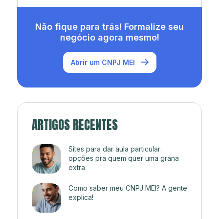
Não fique para trás! Formalize seu
negócio agora mesmo!
Abrir um CNPJ MEI
ARTIGOS RECENTES
Sites para dar aula particular:
opções pra quem quer uma grana
extra
Como saber meu CNPJ MEI? A gente
explica!