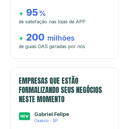
95
+
%
de satisfação nas lojas de APP
200
+
milhões
de guias DAS geradas por nós
EMPRESAS QUE ESTÃO
FORMALIZANDO SEUS NEGÓCIOS
NESTE MOMENTO
Japa’s açaí e sorveteria
Rio de Janeiro - RJ