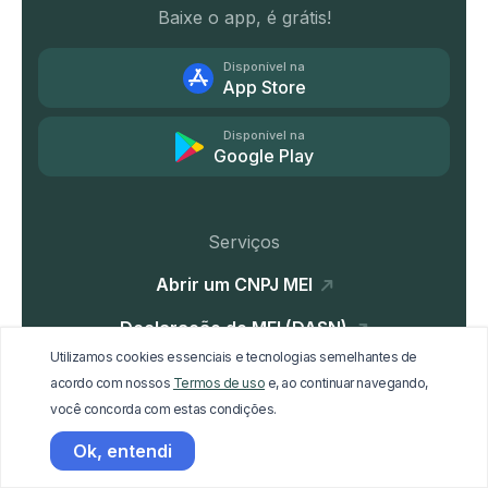
Baixe o app, é grátis!
Disponível na
App Store
Disponível na
Google Play
Serviços
Abrir um CNPJ MEI
Declaração do MEI (DASN)
Utilizamos cookies essenciais e tecnologias semelhantes de
Alteração de dados MEI
acordo com nossos
Termos de uso
e, ao continuar navegando,
você concorda com estas condições.
Baixa do CNPJ MEI
Ok, entendi
Parcelamento de guias DAS atrasadas