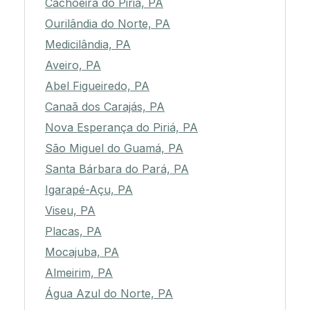
Cachoeira do Piriá, PA
Ourilândia do Norte, PA
Medicilândia, PA
Aveiro, PA
Abel Figueiredo, PA
Canaã dos Carajás, PA
Nova Esperança do Piriá, PA
São Miguel do Guamá, PA
Santa Bárbara do Pará, PA
Igarapé-Açu, PA
Viseu, PA
Placas, PA
Mocajuba, PA
Almeirim, PA
Água Azul do Norte, PA