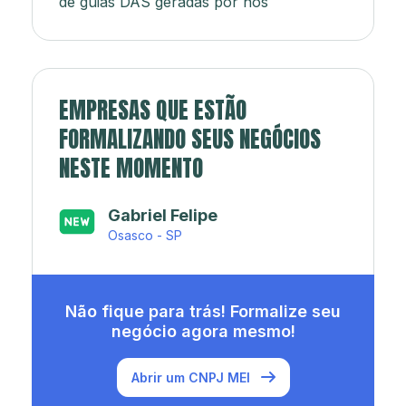
de guias DAS geradas por nós
EMPRESAS QUE ESTÃO
FORMALIZANDO SEUS NEGÓCIOS
NESTE MOMENTO
Japa’s açaí e sorveteria
Rio de Janeiro - RJ
Não fique para trás! Formalize seu
negócio agora mesmo!
Abrir um CNPJ MEI