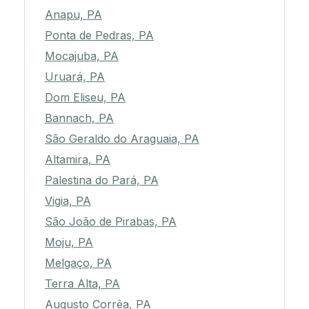
Anapu, PA
Ponta de Pedras, PA
Mocajuba, PA
Uruará, PA
Dom Eliseu, PA
Bannach, PA
São Geraldo do Araguaia, PA
Altamira, PA
Palestina do Pará, PA
Vigia, PA
São João de Pirabas, PA
Moju, PA
Melgaço, PA
Terra Alta, PA
Augusto Corrêa, PA