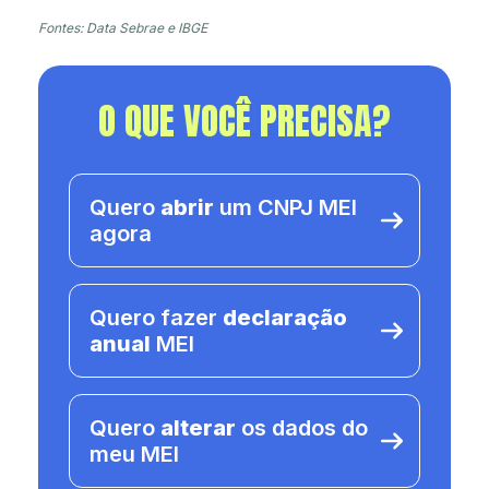
Fontes: Data Sebrae e IBGE
O QUE VOCÊ PRECISA?
Quero
abrir
um CNPJ MEI
agora
Quero fazer
declaração
anual
MEI
Quero
alterar
os dados do
meu MEI