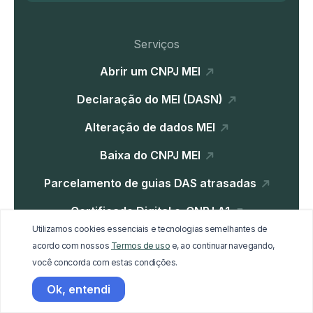
Serviços
Abrir um CNPJ MEI
Declaração do MEI (DASN)
Alteração de dados MEI
Baixa do CNPJ MEI
Parcelamento de guias DAS atrasadas
Certificado Digital e-CNPJ A1
Utilizamos cookies essenciais e tecnologias semelhantes de
Parcelamento Dívida Ativa
acordo com nossos
Termos de uso
e, ao continuar navegando,
você concorda com estas condições.
Ok, entendi
Institucional