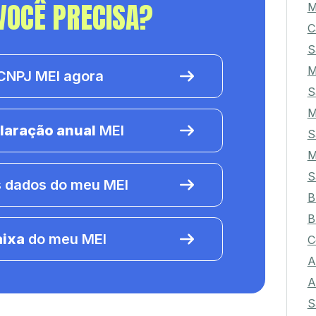
VOCÊ PRECISA?
M
C
S
M
NPJ MEI agora
S
M
laração anual
MEI
S
M
S
 dados do meu MEI
B
B
aixa
do meu MEI
C
A
A
S