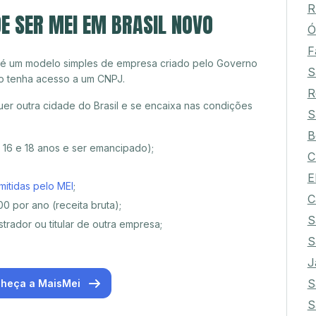
R
E SER MEI EM BRASIL NOVO
Ó
F
 é um modelo simples de empresa criado pelo Governo
S
o tenha acesso a um CNPJ.
R
er outra cidade do Brasil e se encaixa nas condições
S
B
e 16 e 18 anos e ser emancipado);
C
E
mitidas pelo MEI
;
C
0 por ano (receita bruta);
S
trador ou titular de outra empresa;
S
J
S
heça a MaisMei
S